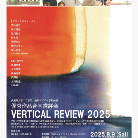
Seminar
建築デザイン学科の高橋智也准教授が日本コンクリート工学会「コンクリート構
造物の性能評価型耐震設計法の日米比較に関する研究委員会」 の委員として取り
組んできた内容などについての報告会が開催されます。
日時：2025年9月24日(水)12：10～16：20
開催場所：日比谷図書文化館 日比谷コンベンションホール（大ホール）
開催概要
イベント詳細
JUL
29
2025
建築デザイン学科パンフレットVol.3
News
令和７年度版の学科パンフレットが完成しました。下記サイトからご覧ください