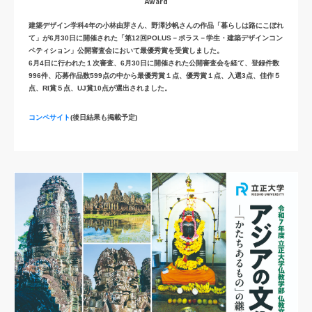
Award
建築デザイン学科4年の小林由芽さん、野澤沙帆さんの作品「暮らしは路にこぼれ
て」が6月30日に開催された「第12回POLUS－ポラス－学生・建築デザインコン
ペティション」公開審査会において最優秀賞を受賞しました。
6月4日に行われた１次審査、6月30日に開催された公開審査会を経て、登録件数
996件、応募作品数599点の中から最優秀賞１点、優秀賞１点、入選3点、佳作５
点、RI賞５点、UJ賞10点が選出されました。
コンペサイト
(後日結果も掲載予定)