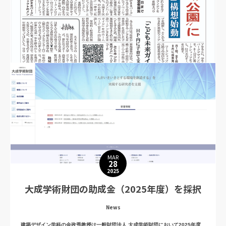
APR
17
2025
群馬県桐生市みどり市「桐生タイムス」に掲
MAR
28
載
2025
大成学術財団の助成金（2025年度）を採択
News
太田 裕通講師が関わっている、私設公園づくり「わがままパーク」プロジェクト
News
が「夕刊 桐生タイムス」（群馬県桐生市みどり市発行）に掲載されました。
小学３～６年生を対象に、４月１９日まで参加者を募集しています。
建築デザイン学科の金政秀教授は一般財団法人 大成学術財団において2025年度