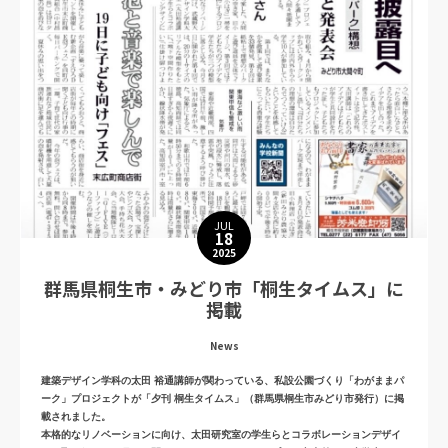
News
建築デザイン学科の佐藤桂准教授が10月11日に開催される立正大学「仏教文化公
開講座」で登壇いたします。
今回の公開講座では、各登壇者の経験に基づき、現地の地域社会や研究機関との
協働のあり方を意見交換し、各地域で紡がれた歴史観や宗教観と学術研究との対
話を目指すいくつかの事例を紹介します
日時：2025年10月11日（土）13時～16時
場所：立正大学品川キャンパス 石橋湛山記念講堂（東京都品川区大崎）
対面開催
JUL
関連サイト
18
2025
群馬県桐生市・みどり市「桐生タイムス」に
掲載
News
建築デザイン学科の太田 裕通講師が関わっている、私設公園づくり「わがままパ
ーク」プロジェクトが「夕刊 桐生タイムス」（群馬県桐生市みどり市発行）に掲
載されました。
本格的なリノベーションに向け、太田研究室の学生らとコラボレーションデザイ