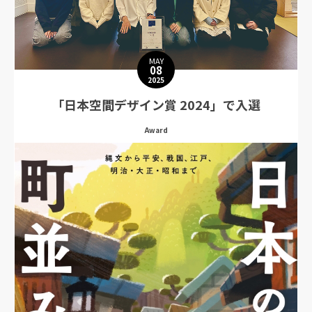
MAY
08
2025
「日本空間デザイン賞 2024」で入選
Award
日本最大級のデザインアワードである「日本空間デザイン賞 2024」において、
工学部建築デザイン学科のプロジェクトチーム「EP3」（指導教員：風袋 宏幸教
授）による作品「ソトの彩（Reframing Views）」が入選しました。
受賞作品概要
ソトの彩（Reframing Views） 本作品は、築60年を超える校舎の一室に眠る遺
物（天井裏に残されていた大量の排気ダクト）を、新しい教室※のための窓枠へ
と転生させるプロジェクトです。この窓枠は、北向き既存窓からの光を、自然豊
かなキャンパスの彩へと再構成します。
紹介動画
武蔵野大学HP