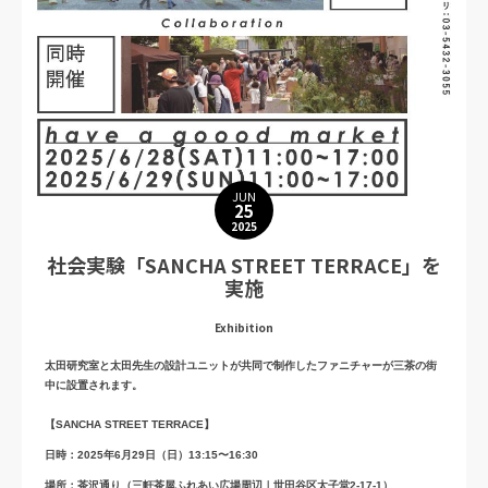
日時：2025年7月6日（日）13:30〜17:00
YouTubeによる開催
開催概要
申込フォーム
JUN
25
2025
社会実験「SANCHA STREET TERRACE」を
実施
Exhibition
太田研究室と太田先生の設計ユニットが共同で制作したファニチャーが三茶の街
中に設置されます。
【SANCHA STREET TERRACE】
日時：2025年6月29日（日）13:15〜16:30
場所：茶沢通り（三軒茶屋ふれあい広場周辺｜世田谷区太子堂2-17-1）