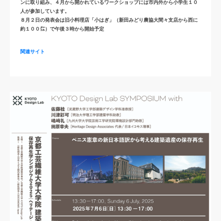
ンに取り組み、４月から開かれているワークショップには市内外から小学生１０
人が参加しています。
８月２日の発表会は旧小料理店「小はぎ」（新田みどり農協大間々支店から西に
約１００㍍）で午後３時から開始予定
関連サイト