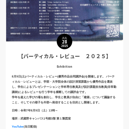
右上のメニューアイコンのEVENTから学科パンフレット Vol.3でも閲覧できます
建築デザイン学科パンフレット Vol.3
JUL
28
2025
【バーティカル・レビュー ２０２５】
Exhibition
8月9日(土)バーティカル・レビュー(優秀作品合同講評会)を開催します。 バーテ
ィカル・レビューとは、学部・大学院全体の設計演習課題から優秀作品を選抜
し、学生によるプレゼンテーションと学科専任教員及び設計課題担当教員(非常勤
講師)によるレビューを行う学年を横断しての講評会です。
学年を超えた学びの場を創出し、学生と教員が自由に「建築」について議論する
こと、そしてその様子を外部へ発信することを目的とし開催します。
日時：令和7年8月9日（土）13時～
場所：武蔵野キャンパス1号館3階 第１製図室
YouTube
(当日配信)