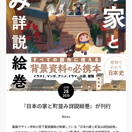
APR
28
2025
『日本の家と町並み詳説絵巻』が刊行
News
建築デザイン学科の宮下貴裕講師が執筆している『日本の家と町並み詳説絵巻』