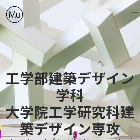
tog
工学部建築デザイン
学科
大学院工学研究科建
築デザイン専攻