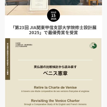
MAR
15
2025
「第23回 JIA関東甲信支部大学院修士設計展
2025」で最優秀賞を受賞
Award
大学院工学研究科建築デザイン専攻修士課程の2024年度修了生 山岸 匠太郎くん
の作品『言葉とイメージをブリコラージュした空き家のデザイン設計−「街の固有
性とコミュニティの維持」と「場所性の創出」−』が３月13日(木)〜３月15日(土)
にかけて開催された公益社団法人 日本建築家協会 関東甲信越支部主催の「第23
回JIA関東甲信越支部大学院修士設計展2025」において最優秀賞を受賞しまし
た。
５月１日から支部のWEBサイトにて応募作品の全作品が掲載予定です。
第23回大学院修士設計展2025
武蔵野大学HP