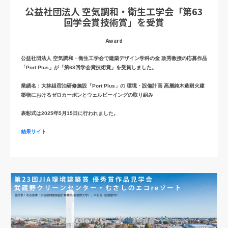
公益社団法人 空気調和・衛生工学会「第63
回学会賞技術賞」を受賞
Award
公益社団法人 空気調和・衛生工学会で建築デザイン学科の金 政秀教授の応募作品
「Port Plus」が「第63回学会賞技術賞」を受賞しました。
業績名：大林組宿泊研修施設「Port Plus」の 環境・設備計画 高層純木造耐火建
築物におけるゼロカーボンとウェルビーイングの取り組み
表彰式は2025年5月15日に行われました。
結果サイト