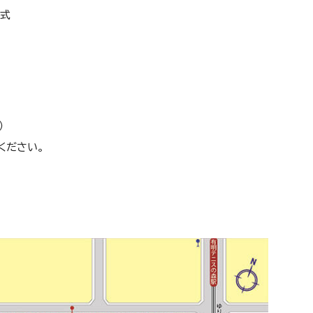
開式
）
ください。