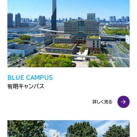
FD活動
校舎等の耐震化率
自己点検・評価活動
学生支援に関する方針
公的研究費の適正使用
武蔵野大学オープンアクセス方針
個人情報保護方針
大学等の設置に係る設置計画履行状況報告書
BLUE CAMPUS
学校法人武蔵野大学GDPRプライバシーポリシー
学校法人会計について
有明キャンパス
財産目録等の閲覧について
詳しく見る
内部質保証の方針及び手続き
自己点検・評価