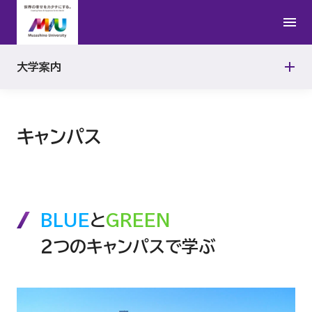
学校法人武蔵野大学グランドデザイン
学外学修推進センター
武蔵野大学2050VISION
武蔵野キャンパス
大学校歌
武蔵野大学ボランティアセンター
武蔵野大学SDGs実行宣言
大学案内
情報公開
武蔵野大学の歩み
武蔵野大学ランゲージセンター
武蔵野大学グローバルビジョン
教育研究上の基本組織
キャンパス
数字で見る武蔵野大学
学校法人武蔵野大学DEI推進宣言
教員組織の編制方針
ハラスメント防止・対策
教員組織、教員数、並びに各教員が有する学位及び業績
BLUE
と
GREEN
産官学・社会との連携
取得可能学位
２つのキャンパスで学ぶ
連携協定一覧
教育研究等環境の整備についての方針