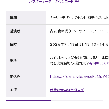
ポスターデータ ダウンロード
演題
キャリアデザインのヒント 好奇心が未来
講演者
古後 良輔氏（
LINE
ヤフーコミュニケー
日時
2026年７月
13
日（月）
13
：
10
～
14
：
5
ハイフレックス開催（対面によるリアル開
場所
対面実施会場：武蔵野大学
有明キャンパ
申込み
https://forms.gle/nvseFsMuY
主催
武蔵野大学経営研究所