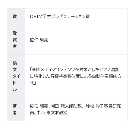
賞
DEIM学生プレゼンテーション賞
受
賞
佐伯 綾亮
者
論
文
「楽曲メディアコンテンツを対象としたピアノ演奏
タイ
に特化した音響特徴類似度による自動伴奏構成方
ト
式」
ル
著
佐伯 綾亮、岡田 龍太郎助教、 峰松 彩子客員研究
者
員、中西 崇文准教授