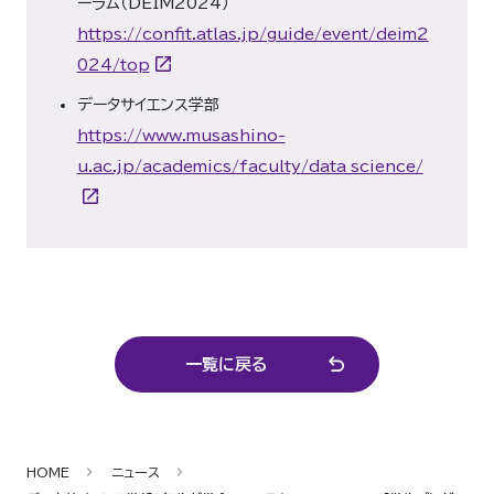
ーラム（DEIM2024）
https://confit.atlas.jp/guide/event/deim2
024/top
データサイエンス学部
https://www.musashino-
u.ac.jp/academics/faculty/data_science/
一覧に戻る
HOME
ニュース