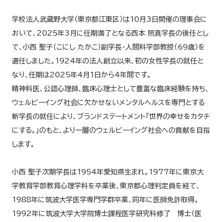
学校法人武蔵野大学（東京都江東区）は10月3日開催の理事会に
おいて、2025年3月に任期満了となる西本 照真学長の後任とし
て、小西 聖子（こにし たかこ）副学長・人間科学部教授（69歳）を
選任しました。1924年の法人創立以来、初の女性学長の就任と
なり、任期は2025年4月1日から4年間です。
精神科医、公認心理師、臨床心理士として豊富な臨床経験を持ち、
ウェルビーイング社会に欠かせないメンタルヘルスを専門とする
新学長の就任により、ブランドステートメント「世界の幸せをカタチ
にする。」のもと、より一層のウェルビーイング社会への貢献を目指
します。
小西 聖子次期学長は1954年愛知県生まれ。1977年に東京大
学教育学部教育心理学科を卒業後、東京都心理判定員を経て、
1988年に筑波大学医学専門学群卒業、同年に医師免許取得。
1992年に筑波大学大学院博士課程医学研究科修了 博士（医