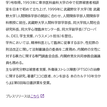
学）号取得。1993年に東京医科歯科大学の中で犯罪被害者相談
室を日本で初めて立ち上げ、1999年に武蔵野女子大学（現 武蔵
野大学）人間関係学部の開設に合わせ、人間関係学部人間関係学
科教授に就任。武蔵野大学人間科学部学部長、同大学院人間社会
研究科長、同大学心理臨床センター長、同大学副学長（グローバ
ル、DEI、学生支援、ハラスメント担当）を歴任。
学外においては、精神科医として臨床に従事するほか、性犯罪の
刑法改正に関して法制審議会の委員を二度務め、内閣府の女性に
対する暴力に関する専門調査会会長、内閣府男女共同参画会議議
員も務める。
主な研究分野は被害者支援、外傷後ストレス障害（PTSD）の治療
に関する研究。著書『ココロ医者、ホンを診る 本のカルテ10年分か
ら』は第8回毎日書評賞を受賞。
プレスリリースは
こちら