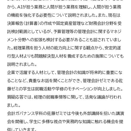
から、AIが担う業務と人間が担う業務を理解し、人間が担う業務
の機能を強化する必要性について説明されました。また、現在は
決算報告（計算書）の作成や固定資産管理など財務会計分野を受
託検討範囲としているが、予算管理等の管理会計に関するマネジ
メント分野への拡張も検討する必要があることも話されていまし
た。経理業務を担う人材の能力向上に関する観点から、安定的遂
行型人材よりも問題解決型人材を養成するための施策についても
説明されました。
企業で活躍する人材として、管理会計の知識が将来的に重要にな
ることなど、貴重なお話を聞くことができ、管理会計ゼミである佐
藤ゼミの学生は就職活動や学修のモチベーションが向上しました。
質疑応答では、経理の就職事情等に関して、活発な議論が行われ
ました。
会計ガバナンス学科の佐藤ゼミでは今後も外部講師を招いた講演
会を開催し、学生に多様な視点や実務的な知識に触れる機会を提
供していきます。