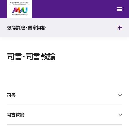
司書・司書教諭
教職課程・国家資格
教職課程データ集
司書・司書教諭
司書
司書教諭