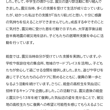
した。そして、中学生の頃からは、震災の語り部活動に取り組んで
きました。震災当時、多くの支援を受けて生活が成り立っていまし
たが、幼かった私はその支援が「当たり前」だと思い、十分に感謝
の気持ちを伝えることができませんでした。成長する中でそのこと
に気付き、震災時に受けた恩を行動で示すため、大学進学後は能
登半島地震の被災地を訪れ、子どもたちの居場所支援を中心に活
動を行っています。
能登では、震災当時自分が受けていた支援を実践しています。小
学校や仮設住宅の集会所、地域のサードプレイスを活用し、子ども
たちが安心して過ごせる空間を提供しました。また、遊びや学びを
通じて子どもたちの心のケアに努めるとともに、復興の第一歩と
なるよう活動を続けています。さらに、能登の高校生を気仙沼に
招待するキャンプを企画しました。この活動では、震災直後の能登
と震災から13年を経て復興した気仙沼の姿を見せることで、被災
地の高校生たちに復興への希望と可能性を感じてもらえるように