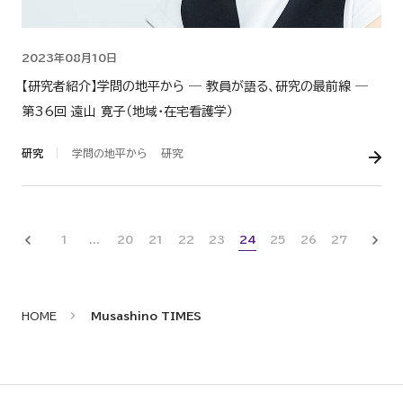
2023年08月10日
【研究者紹介】学問の地平から ― 教員が語る、研究の最前線 ―
第36回 遠山 寛子（地域・在宅看護学）
研究
学問の地平から
研究
Prev
N
1
...
20
21
22
23
24
25
26
27
HOME
Musashino TIMES