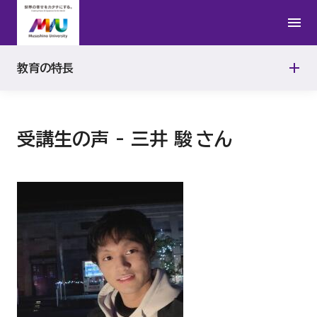
ディプロマ・ポリシー（学位授与方針）
受講生の声
武蔵野地域５大学／放送大学単位互換
アセスメント・ポリシー（学修成果評価方針）
教育の特長
生成AIの活用に関する注意事項
受講生の声 - 三井 駿 さん