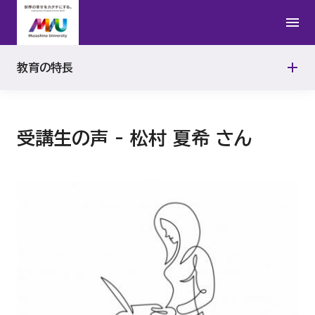
ディプロマ・ポリシー（学位授与方針）
受講生の声
武蔵野地域５大学／放送大学単位互換
アセスメント・ポリシー（学修成果評価方針）
教育の特長
生成AIの活用に関する注意事項
受講生の声 - 松村 夏希 さん