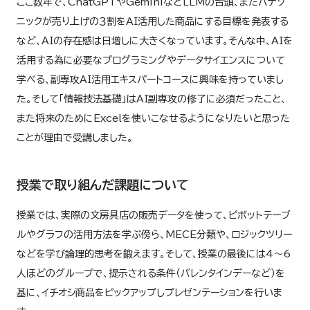
ここ数年で、ChatGPTやGeminiなどLLMの台頭、またパナソ
ニックが売り上げの３割をAI活用した商品にする目標を発表する
など、AIの存在感は日増しに大きくなっています。そんな中、AIを
活用する為に必要なプログラミングやデータサイエンスについて
学べる、副専攻AI活用エキスパートコースに興味を持っていまし
た。そして「情報技法基礎」はAI副専攻の修了に必須だったこと、
また将来のためにExcelを使いこなせるようになりたいと思った
ことが理由で受講しました。
授業で取り組んだ課題について
授業では、実際の文房具店の販売データを使って、ピボットテーブ
ルやグラフの活用方法を学ぶ傍ら、MECE分類や、ロジックツリー
などを学び論理的思考を鍛えます。そして、授業の最後には4～6
人ほどのグループで、提示される条件（バレンタインデーなど）を
基に、イチオシ商品をピックアップしプレゼンテーションを行いま