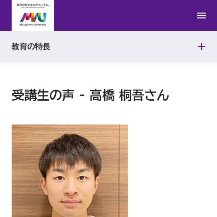
ディプロマ・ポリシー（学位授与方針）
受講生の声
武蔵野地域５大学／放送大学単位互換
アセスメント・ポリシー（学修成果評価方針）
教育の特長
生成AIの活用に関する注意事項
受講生の声 - 高橋 桐吾さん