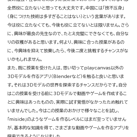
全然役に立たないと思っても大丈夫です。中国には「技不压身」
（身につけた技術は多すぎることはない）という言葉があります。
今は役に立たなくても、今後も役に立てないとは限りません。さら
に、興味が最良の先生なので、たとえ完璧にできなくても、自分な
りの収穫があると思います。何より、興味に合った授業があるの
に、今興味を抑えて放棄したら、今後二度と挑戦するチャンスがな
いかもしれません。
また、既に授業を受けた人は、思い切ってplaycanvas以外の
3Dモデルを作るアプリ（Blenderなど）を触ると良いと思いま
す。それは3Dモデルの世界を探索するチャンスだからです。自分
はこの授業を受ける前に3Dモデルで動画やゲームを作成するこ
とに興味はあったものの、実際に試す覚悟がなかったため触れて
いませんでした。今はこの授業のおかけで様々なことを試し、
「miside」のようなゲームを作るレベルにはまだ至っていません
が、基本的な知識を得て、さまざまな動画やゲームを作るアプリを
探索できるようになりました。