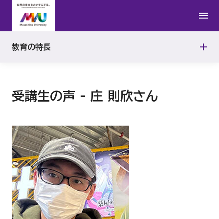
ディプロマ・ポリシー（学位授与方針）
受講生の声
武蔵野地域５大学／放送大学単位互換
アセスメント・ポリシー（学修成果評価方針）
教育の特長
生成AIの活用に関する注意事項
受講生の声 - 庄 則欣さん