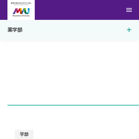
学科ポリシー
研究
学科の特長
薬学部
受験生向けオンライン個別相談
カリキュラム
教員一覧
薬学共用試験
薬剤師国家試験
動画で見る薬学部
学部