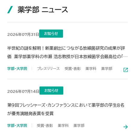
薬学部 ニュース
お知らせ
2026年07月31日
半世紀の謎を解明！新薬創出につながる放線菌研究の成果が評
価 薬学部薬学科の市瀬 浩志教授が日本放線菌学会最高位の「大
村賞」を受賞
学部・大学院
プレスリリース
受賞・表彰
薬学科
薬学部
お知らせ
2026年07月14日
第９回フレッシャーズ・カンファランスにおいて薬学部の学生８名
が優秀演題発表賞を受賞
学部・大学院
受賞・表彰
薬学科
薬学部