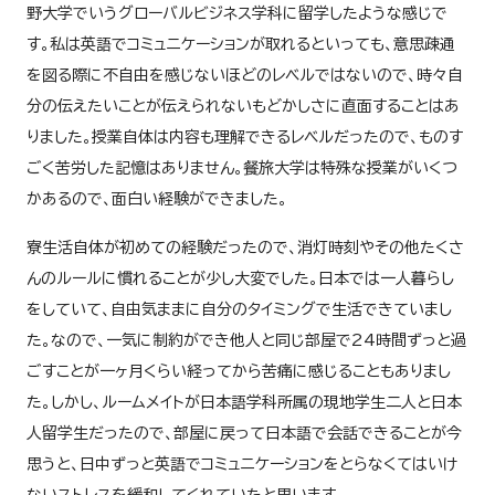
野大学でいうグローバルビジネス学科に留学したような感じで
す。私は英語でコミュニケーションが取れるといっても、意思疎通
を図る際に不自由を感じないほどのレベルではないので、時々自
分の伝えたいことが伝えられないもどかしさに直面することはあ
りました。授業自体は内容も理解できるレベルだったので、ものす
ごく苦労した記憶はありません。餐旅大学は特殊な授業がいくつ
かあるので、面白い経験ができました。
寮生活自体が初めての経験だったので、消灯時刻やその他たくさ
んのルールに慣れることが少し大変でした。日本では一人暮らし
をしていて、自由気ままに自分のタイミングで生活できていまし
た。なので、一気に制約ができ他人と同じ部屋で24時間ずっと過
ごすことが一ヶ月くらい経ってから苦痛に感じることもありまし
た。しかし、ルームメイトが日本語学科所属の現地学生二人と日本
人留学生だったので、部屋に戻って日本語で会話できることが今
思うと、日中ずっと英語でコミュニケーションをとらなくてはいけ
ないストレスを緩和してくれていたと思います。