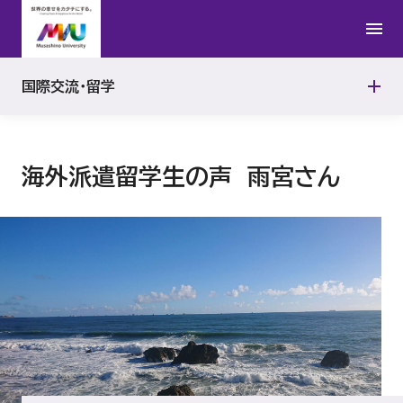
在留資格
国際交流イベント
受入教員研究成果
留学生活
バディ制度
国際交流・留学
全員留学ポータル
ランゲージセンター
学長杯日本語・英語・中国語スピーチコンテスト
海外派遣留学生の声 雨宮さん
協定留学（受入）
国際交流スペース
ダブル・ディグリー・プログラム
International Lectures
留学生の声