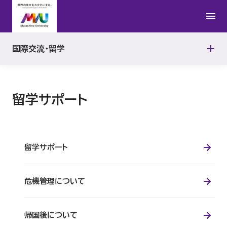
在留資格
国際交流イベント
受入教員研究成果
留学生活
バディ制度
国際交流・留学
全員留学ポータル
ランゲージセンター
学長杯日本語・英語・中国語スピーチコンテスト
留学サポート
協定留学（受入）
国際交流スペース
ダブル・ディグリー・プログラム
International Lectures
留学サポート
留学生の声
危機管理について
帰国後について