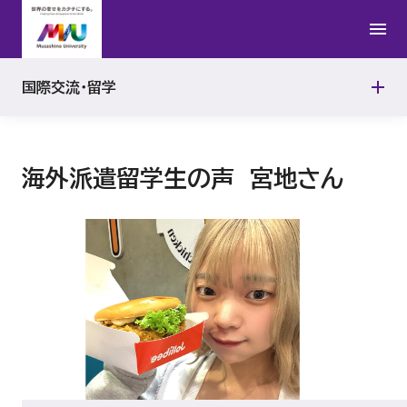
在留資格
国際交流イベント
受入教員研究成果
留学生活
バディ制度
国際交流・留学
全員留学ポータル
ランゲージセンター
学長杯日本語・英語・中国語スピーチコンテスト
海外派遣留学生の声 宮地さん
協定留学（受入）
国際交流スペース
ダブル・ディグリー・プログラム
International Lectures
留学生の声