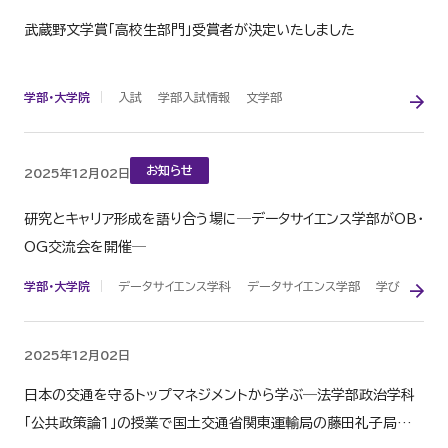
武蔵野文学賞「高校生部門」受賞者が決定いたしました
学部・大学院
入試
学部入試情報
文学部
お知らせ
2025年12月02日
研究とキャリア形成を語り合う場に─データサイエンス学部がOB・
OG交流会を開催─
学部・大学院
データサイエンス学科
データサイエンス学部
学び
2025年12月02日
日本の交通を守るトップマネジメントから学ぶ―法学部政治学科
「公共政策論１」の授業で国土交通省関東運輸局の藤田礼子局長