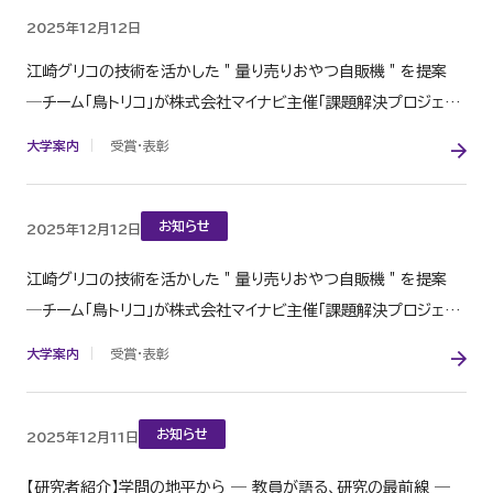
すべてのカテゴリー
大学案内
入試情報
2025年12月12日
教育の特長
学部・大学院
研究
国際交流・留学
江崎グリコの技術を活かした＂量り売りおやつ自販機＂を提案
─チーム「鳥トリコ」が株式会社マイナビ主催「課題解決プロジェク
学生生活・就職
法人
図書館
ト」で佳作入選─
大学案内
受賞・表彰
お知らせ
2025年12月12日
江崎グリコの技術を活かした＂量り売りおやつ自販機＂を提案
─チーム「鳥トリコ」が株式会社マイナビ主催「課題解決プロジェク
ト」で佳作入選─
大学案内
受賞・表彰
お知らせ
2025年12月11日
【研究者紹介】学問の地平から ― 教員が語る、研究の最前線 ―