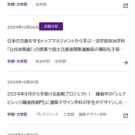
が講義を実施ー
学部・大学院
法学部
お知らせ
2025年12月02日
日本の交通を守るトップマネジメントから学ぶ―法学部政治学科
「公共政策論１」の授業で国土交通省関東運輸局の藤田礼子局長
が講義を実施ー
学部・大学院
政治学科
法学部
2025年12月01日
2024年９月から手掛ける長期プロジェクト！ 鎌倉市の「シェア
ビレッジ鎌倉西御門」に建築デザイン学科の学生がデザインした地
域特性を生かしたガーデンテーブルとゴミステーションが完成
学部・大学院
プレスリリース
工学部
建築デザイン学科