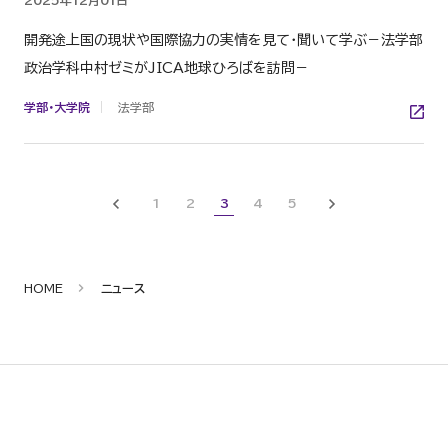
2025年12月01日
開発途上国の現状や国際協力の実情を見て・聞いて学ぶ－法学部
政治学科中村ゼミがJICA地球ひろばを訪問－
学部・大学院
法学部
Prev
Next
1
2
3
4
5
HOME
ニュース