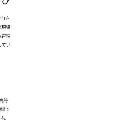
学び
び」を
は現場
教育現
してい
高等
現場で
も、