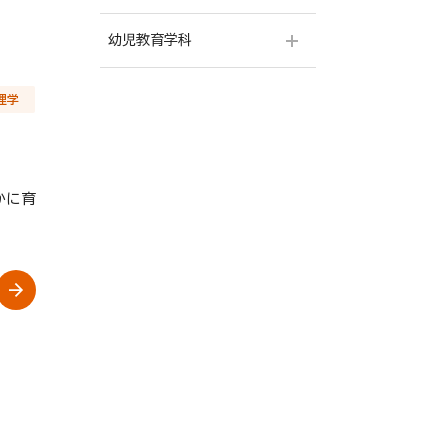
幼児教育学科
理学
学科ポリシー
カリキュラム
教員一覧
かに育