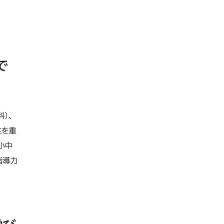
で
）、
性を重
小中
指導力