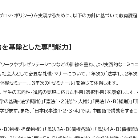
ィプロマ・ポリシー）を実現するために、以下の方針に基づいて教育課
力を基盤とした専門能力】
ワークやプレゼンテーションなどの訓練を重ね、より実践的なコミュ
社会人として必要な礼儀・マナーについて、１年次の「法学１」、２年次
務体験セミナー」
、３年次の「ゼミナール」を通じて体得します。
、学生の志向性・進路の実現に応じた科目（選択科目）を履修します。
の基礎・法学概論）」「憲法１・２（統治・人権）」「民法１A・B（総則）」「
学びます。また、「日本民事法１・２・３・４」では、中国語で講義をする
（物権・担保物権）」「民法３A・B（債権各論）」「民法４A・B（債権総論