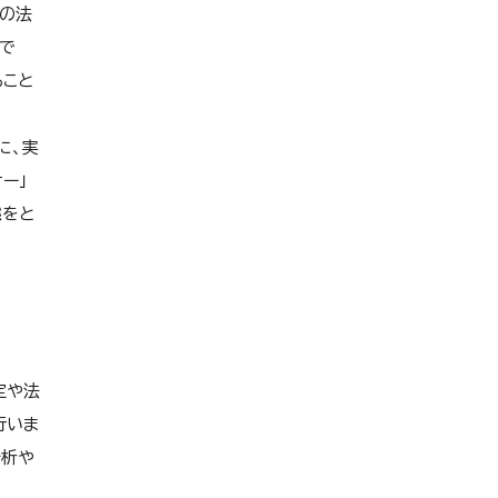
生の法
」で
ること
に、実
ー」
態をと
定や法
行いま
分析や