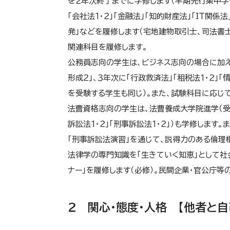
を２年次終了までに学修します（早期先行集中学習）
「会社法１・２」「金融法」「知的財産法」「IT関係
発」などを履修します（宅地建物取引士、司法書
関連科目を履修します。
公務員志向の学生は、ビジネス志向の場合に加え
形成２
」、３年次に「行政救済法」「租税法１・２」「情
を受験する学生も同じ）。また、試験科目に応じ
法曹資格志向の学生は、法曹養成大学院進学（受
訴訟法１・２」「刑事訴訟法１・２」）も学修します。
「刑事訴訟法演習」
を通じて、説得力のある倫理
法律学の専門知識を「生きていく知恵」として社
ナー」
を履修します（必修）。民間企業・官公庁等
２ 関心・態度・人格 【他者と