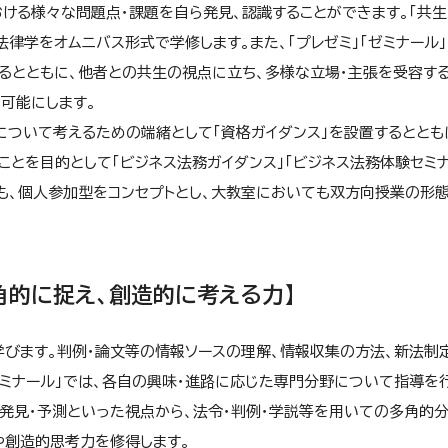
ける様々な問題点・課題を自ら発見、認識することができます。「共
律学をオムニバス形式で学修します。また、「プレゼミ」「ゼミナール
るとともに、他者との共生の視点に立ち、多様な立場・主張を受容す
可能にします。
ついて考えるための端緒として「資格ガイダンス」を設置するととも
ことを目的として
「ビジネス法務ガイダンス」「ビジネス法務体験セミナ
も、個人参加型をコンセプトとし、大教室においても双方向授業の形
角的に捉え、創造的に考える力】
学びます。判例・論文等の情報ソースの理解、情報収集の方法、新法制
ゼミナール」では、各自の興味・進路に応じた専門分野について指導を
発見・予測といった視点から、法令・判例・学説等を用いての多角的
や創造的思考力を修得します。