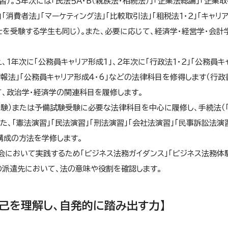
。３年次には「民法５A・B（親族法・相続法）」「企業法総論」「企業取
法」「消費者法」「マーケティング法」「比較取引法」「租税法１・２」「キャリ
士を受験する学生も同じ）。また、必要に応じて、経済学・経営学・会計
、１年次に
「公務員キャリア形成1」
、２年次に「行政法１・２」「
公務員キ
報法」「
公務員キャリア形成４・6
」などの法律科目を修得します（行政
て、政治学・経済学の関連科目を履修します。
験）または予備試験受験に必要な法律科目を中心に履修し、手続法（
また、「憲法演習」「民法演習」「刑法演習」
「会社法演習」「⺠事訴訟法演
構成の方法を学修します。
会において実践するため
「ビジネス法務ガイダンス」「ビジネス法務体
の派遣先において、法の意味や役割を確認します。
自己を理解し、自発的に踏み出す力】