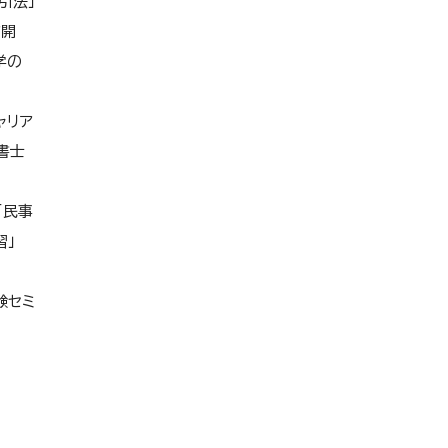
引法」
ア開
学の
ャリア
書士
「民事
習」
験セミ