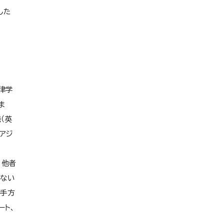
した
法律学
ま
（英
アジ
。他者
ムない
相手方
ート、