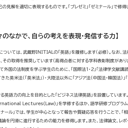
己の見解を適切に表現するものです。「プレゼミ」「ゼミナール」で修得
々のなかで、自らの考えを表現・発信する力】
ついては、武蔵野INITIALの「英語」を履修します（必修）。なお、
め、その取得を推奨しています（高得点者に対する学科表彰制度があり
て外国の法制度を学ぶ学生のために、「国際法１・２」「法律学文献講読
た英米法（「英米法」）・大陸法以外に「アジア法（中国法・韓国法）」「
る英語力の向上を目的とした「ビジネス法律英語」を設置しています
ational Lectures(Law)」を学修するほか、語学研修プログラ
ミナール」では、学生が中心となって報告や質疑応答を行うことで、「
議論を円滑に進行するための能力を修得します。また、法律論文、レポ