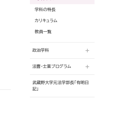
学科の特長
カリキュラム
教員一覧
政治学科
法曹・士業プログラム
学科ポリシー
学科の特長
武蔵野大学元法学部長「有明日
プログラム概要
記」
カリキュラム
進学・合格実績
教員一覧
先輩からのメッセージ
入学から卒業までの資格取得
と進学までの４年間