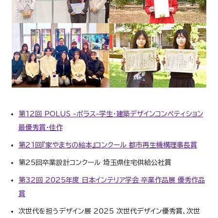
第12回 POLUS -ポラス-学生・建築デザインコンペティション
最優秀賞・佳作
第21回『家やまちの絵本』コンクール 都市再生機構理事長賞
第25回卒業設計コンクール 埼玉県住宅供給公社賞
第32回 2025年度 日本インテリア学会 卒業作品展 優秀作品
賞
次世代を担うデザイン展 2025 次世代デザイン優秀賞、次世