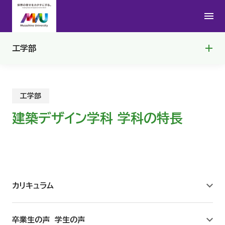
教員一覧
カリキュラム
工学部
Q＆A
教員一覧
数理工学コンテスト
工学部
3分でわかる数理工学講座
建築デザイン学科 学科の特長
カリキュラム
卒業生の声 学生の声