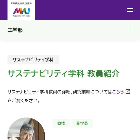
数理工学科
学科ポリシー
工学部
建築デザイン学科
学科の特長
学科ポリシー
サステナビリティ学科
カリキュラム
学科の特長
サステナビリティ学科 教員紹介
教員一覧
カリキュラム
サステナビリティ学科教員の詳細、研究業績については
こちら
をご覧ください。
Q＆A
教員一覧
教授
副学長
数理工学コンテスト