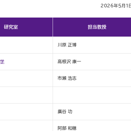
2026年５月１
研究室
担当教授
川原 正博
学
高根沢 康一
市瀬 浩志
廣谷 功
阿部 和穂