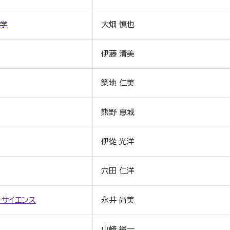
学
大畑 慎也
伊藤 清美
築地 仁美
熊野 恵城
伊從 光洋
穴田 仁洋
ーサイエンス
永井 尚美
山崎 裕一