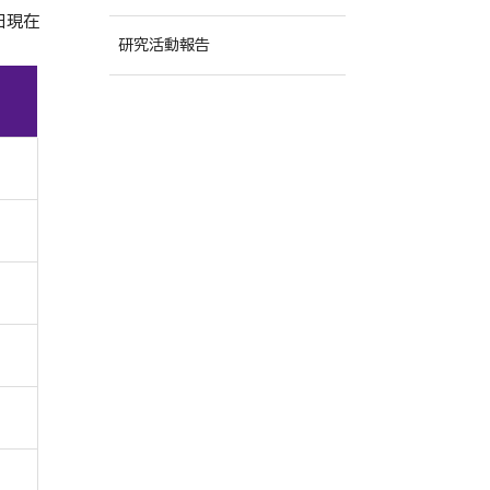
日現在
研究活動報告
物理化学研究室
生命分析化学研究室
薬物動態学研究室
有機合成化学研究室
機能形態学研究室
免疫生化学研究室
レギュラトリーサイエンス研究
室
分子細胞生物学研究室
生体防御機能学研究室
製剤学研究室
生薬化学研究室