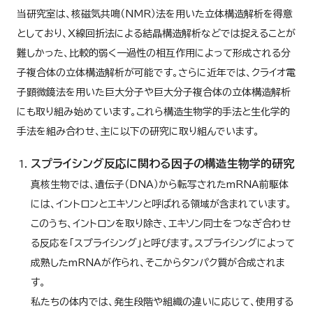
当研究室は、核磁気共鳴（NMR）法を用いた立体構造解析を得意
としており、X線回折法による結晶構造解析などでは捉えることが
難しかった、比較的弱く一過性の相互作用によって形成される分
子複合体の立体構造解析が可能です。さらに近年では、クライオ電
子顕微鏡法を用いた巨大分子や巨大分子複合体の立体構造解析
にも取り組み始めています。これら構造生物学的手法と生化学的
手法を組み合わせ、主に以下の研究に取り組んでいます。
スプライシング反応に関わる因子の構造生物学的研究
真核生物では、遺伝子（DNA）から転写されたmRNA前駆体
には、イントロンとエキソンと呼ばれる領域が含まれています。
このうち、イントロンを取り除き、エキソン同士をつなぎ合わせ
る反応を「スプライシング」と呼びます。スプライシングによって
成熟したmRNAが作られ、そこからタンパク質が合成されま
す。
私たちの体内では、発生段階や組織の違いに応じて、使用する