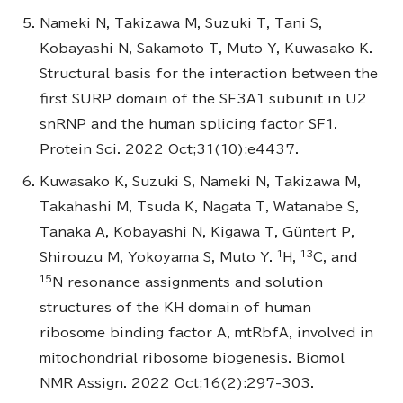
Nameki N, Takizawa M, Suzuki T, Tani S,
Kobayashi N, Sakamoto T, Muto Y, Kuwasako K.
Structural basis for the interaction between the
first SURP domain of the SF3A1 subunit in U2
snRNP and the human splicing factor SF1.
Protein Sci. 2022 Oct;31(10):e4437.
Kuwasako K, Suzuki S, Nameki N, Takizawa M,
Takahashi M, Tsuda K, Nagata T, Watanabe S,
Tanaka A, Kobayashi N, Kigawa T, Güntert P,
1
13
Shirouzu M, Yokoyama S, Muto Y.
H,
C, and
15
N resonance assignments and solution
structures of the KH domain of human
ribosome binding factor A, mtRbfA, involved in
mitochondrial ribosome biogenesis. Biomol
NMR Assign. 2022 Oct;16(2):297-303.