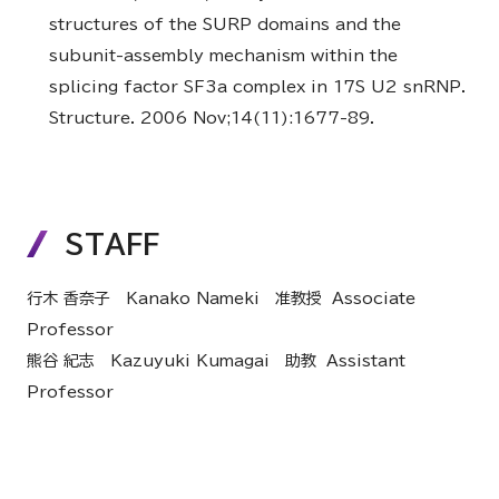
structures of the SURP domains and the
subunit-assembly mechanism within the
splicing factor SF3a complex in 17S U2 snRNP.
Structure. 2006 Nov;14(11):1677-89.
STAFF
行木 香奈子 Kanako Nameki 准教授 Associate
Professor
熊谷 紀志 Kazuyuki Kumagai 助教 Assistant
Professor