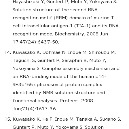
Hayashizaki Y, Güntert P, Muto Y, Yokoyama S.
Solution structure of the second RNA
recognition motif (RRM) domain of murine T
cell intracellular antigen-1 (TIA-1) and its RNA
recognition mode. Biochemistry. 2008 Jun
17;47(24):6437-50.
Kuwasako K, Dohmae N, Inoue M, Shirouzu M,
Taguchi S, Güntert P, Séraphin B, Muto Y,
Yokoyama S. Complex assembly mechanism and
an RNA-binding mode of the human p14-
SF3b155 spliceosomal protein complex
identified by NMR solution structure and
functional analyses. Proteins. 2008
Jun;71(4):1617-36.
Kuwasako K, He F, Inoue M, Tanaka A, Sugano S,
Güntert P, Muto Y, Yokoyama S. Solution