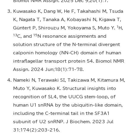
Biomol NMR Assign. 2025 Dec 9;20(1):7.
Kuwasako K, Dang W, He F, Takahashi M, Tsuda
K, Nagata T, Tanaka A, Kobayashi N, Kigawa T,
1
Güntert P, Shirouzu M, Yokoyama S, Muto Y.
H,
13
15
C, and
N resonance assignments and
solution structure of the N-terminal divergent
calponin homology (NN-CH) domain of human
intraflagellar transport protein 54. Biomol NMR
Assign. 2024 Jun;18(1):71-78.
Nameki N, Terawaki SI, Takizawa M, Kitamura M,
Muto Y, Kuwasako K. Structural insights into
recognition of SL4, the UUCG stem-loop, of
human U1 snRNA by the ubiquitin-like domain,
including the C-terminal tail in the SF3A1
subunit of U2 snRNP. J Biochem. 2023 Jul
31;174(2):203-216.