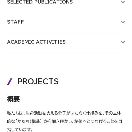
SELECTED PUBLICATIONS
レギュラトリーサイエンス研究室
分子細胞生物学研究室
STAFF
生体防御機能学研究室
ACADEMIC ACTIVITIES
製剤学研究室
生薬化学研究室
PROJECTS
薬学基盤教育研究室
概要
薬物療法学研究室
私たちは、生命活動を支える分子がはたらく仕組みを、その立体
的な「かたち（構造）」から解き明かし、創薬へとつなげることを目
薬理学研究室
指しています。