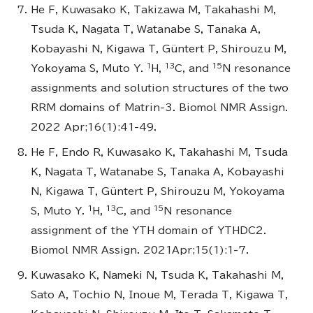
He F, Kuwasako K, Takizawa M, Takahashi M,
Tsuda K, Nagata T, Watanabe S, Tanaka A,
Kobayashi N, Kigawa T, Güntert P, Shirouzu M,
1
13
15
Yokoyama S, Muto Y.
H,
C, and
N resonance
assignments and solution structures of the two
RRM domains of Matrin-3. Biomol NMR Assign.
2022 Apr;16(1):41-49.
He F, Endo R, Kuwasako K, Takahashi M, Tsuda
K, Nagata T, Watanabe S, Tanaka A, Kobayashi
N, Kigawa T, Güntert P, Shirouzu M, Yokoyama
1
13
15
S, Muto Y.
H,
C, and
N resonance
assignment of the YTH domain of YTHDC2.
Biomol NMR Assign. 2021Apr;15(1):1-7.
Kuwasako K, Nameki N, Tsuda K, Takahashi M,
Sato A, Tochio N, Inoue M, Terada T, Kigawa T,