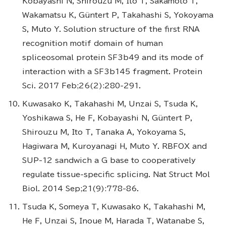
Kobayashi N, Shirouzu M, Ito T, Sakamoto T,
Wakamatsu K, Güntert P, Takahashi S, Yokoyama
S, Muto Y. Solution structure of the first RNA
recognition motif domain of human
spliceosomal protein SF3b49 and its mode of
interaction with a SF3b145 fragment. Protein
Sci. 2017 Feb;26(2):280-291.
Kuwasako K, Takahashi M, Unzai S, Tsuda K,
Yoshikawa S, He F, Kobayashi N, Güntert P,
Shirouzu M, Ito T, Tanaka A, Yokoyama S,
Hagiwara M, Kuroyanagi H, Muto Y. RBFOX and
SUP-12 sandwich a G base to cooperatively
regulate tissue-specific splicing. Nat Struct Mol
Biol. 2014 Sep;21(9):778-86.
Tsuda K, Someya T, Kuwasako K, Takahashi M,
He F, Unzai S, Inoue M, Harada T, Watanabe S,