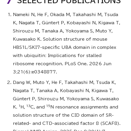
SELECTED PUBLICATIONS
Nameki N, He F, Okada M, Takahashi M, Tsuda
K, Nagata T, Güntert P, Kobayashi N, Kigawa T,
Shirouzu M, Tanaka A, Yokoyama S, Muto Y,
Kuwasako K. Solution structure of mouse
HBS1L/SKI7-specific UBA domain in complex
with ubiquitin: Implications for stalled
ribosome recognition. PLoS One. 2026 Jun
3;21(6):e0348877.
Dang W, Muto Y, He F, Takahashi M, Tsuda K,
Nagata T, Tanaka A, Kobayashi N, Kigawa T,
Güntert P, Shirouzu M, Yokoyama S, Kuwasako
1
13
15
K.
H,
C, and
N resonance assignments and
solution structure of the CID domain of SR-
related- and CTD-associated factor 8 (SCAF8).