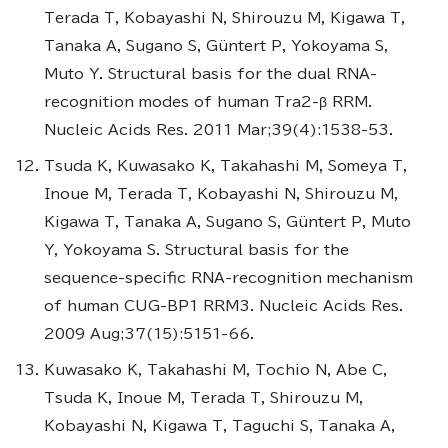
Terada T, Kobayashi N, Shirouzu M, Kigawa T,
Tanaka A, Sugano S, Güntert P, Yokoyama S,
Muto Y. Structural basis for the dual RNA-
recognition modes of human Tra2-β RRM.
Nucleic Acids Res. 2011 Mar;39(4):1538-53.
Tsuda K, Kuwasako K, Takahashi M, Someya T,
Inoue M, Terada T, Kobayashi N, Shirouzu M,
Kigawa T, Tanaka A, Sugano S, Güntert P, Muto
Y, Yokoyama S. Structural basis for the
sequence-specific RNA-recognition mechanism
of human CUG-BP1 RRM3. Nucleic Acids Res.
2009 Aug;37(15):5151-66.
Kuwasako K, Takahashi M, Tochio N, Abe C,
Tsuda K, Inoue M, Terada T, Shirouzu M,
Kobayashi N, Kigawa T, Taguchi S, Tanaka A,