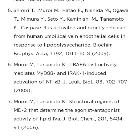
Shioiri T., Muroi M., Hatao F., Nishida M., Ogawa
T., Mimura Y., Seto Y., Kaminishi M., Tanamoto
K.: Caspase-3 is activated and rapidly released
from human umbilical vein endothelial cells in
response to lipopolysaccharide. Biochim.
Biophys. Acta, 1792, 1011-1018 (2009).
Muroi M, Tanamoto K.: TRAF6 distinctively
mediates MyD88- and IRAK-1-induced
activation of NF-κB. J. Leuk. Biol., 83, 702-707
(2008).
Muroi M, Tanamoto K.: Structural regions of
MD-2 that determine the agonist-antagonist
activity of lipid IVa. J. Biol. Chem., 281, 5484-
91 (2006).