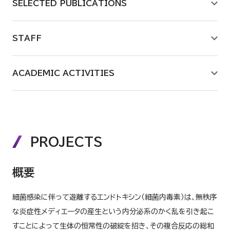
SELECTED PUBLICATIONS
レギュラトリーサイエンス研究室
分子細胞生物学研究室
STAFF
生体防御機能学研究室
ACADEMIC ACTIVITIES
製剤学研究室
生薬化学研究室
PROJECTS
薬学基盤教育研究室
概要
薬物療法学研究室
細菌感染に伴って遊離するエンドトキシン（細菌内毒素）は、無秩序
な炎症性メディエータの産生という内分泌系のかく乱を引き起こ
薬理学研究室
すことによって生体の恒常性の破綻を招き、その複合反応の総和