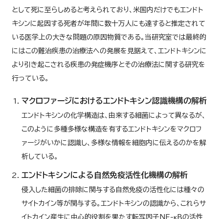
として死に至らしめると考えられており、米国内だけでもエンドト
キシンに起因する死者が年間に数十万人にも達すると推定されて
いる医学上の大きな問題の原因物質である。当研究室では最終的
にはこの難治疾患の治療法への発展を見据えて、エンドトキシンに
より引き起こされる疾患の発症機序とその治療法に関する研究を
行っている。
マクロファージにおけるエンドトキシン認識機構の解析
エンドトキシンの化学構造は、由来する細菌によって異なるが、
このように多種多様な構造を有するエンドトキシンをマクロフ
ァージがいかに認識し、多様な情報を細胞内に伝えるのかを解
析している。
エンドトキシンによる自然免疫活性化機構の解析
侵入した細菌の排除に関与する自然免疫の活性化には種々の
サイトカイン等が関与する。エンドトキシンの認識から、これらサ
イトカイン産生に中心的役割を果たす転写因子NF-κBの活性