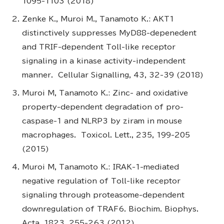
1095-1103 (2018)
Zenke K., Muroi M., Tanamoto K.: AKT1
distinctively suppresses MyD88-depenedent
and TRIF-dependent Toll-like receptor
signaling in a kinase activity-independent
manner. Cellular Signalling, 43, 32-39 (2018)
Muroi M, Tanamoto K.: Zinc- and oxidative
property-dependent degradation of pro-
caspase-1 and NLRP3 by ziram in mouse
macrophages. Toxicol. Lett., 235, 199-205
(2015)
Muroi M, Tanamoto K.: IRAK-1-mediated
negative regulation of Toll-like receptor
signaling through proteasome-dependent
downregulation of TRAF6. Biochim. Biophys.
Acta, 1823, 255-263 (2012).