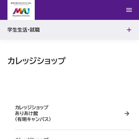
ボランティア
公認心理師
就職支援プログラム
よくある質問
学生生活・就職
TOOLS
カレッジショップ
カレッジショップ
ありあけ館
（有明キャンパス）