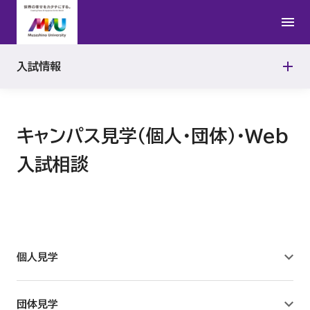
高等学校等コード表
入学試験要項・出願書類
アドミッション・ポリシー
学部入試
入試情報
資料請求
OPEN CAMPUS
留学生入試
キャンパス見学（個人・団体）・Web
WebOpenCampus
大学院入試
入試相談
専攻科入試
別科入試
個人見学
団体見学