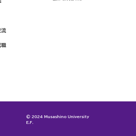
院
交流
就職
© 2024 Musashino University
E.F.