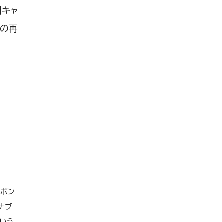
明キャ
然の再
ーボン
ナブ
いう