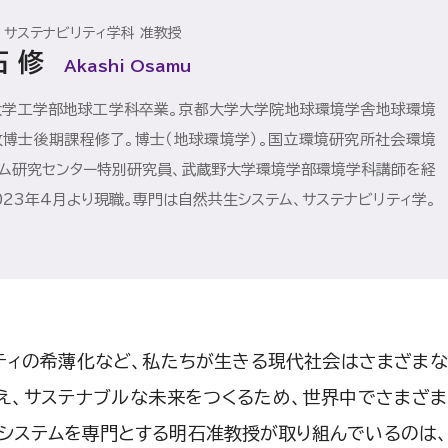
 サステナビリティ学科 准教授
石 修
Akashi Osamu
大学工学部地球工学科卒業。京都大学大学院地球環境学舎地球環境
攻博士後期課程修了。博士（地球環境学）。国立環境研究所社会環境
テム研究センター特別研究員、武蔵野大学環境学部環境学科講師を経
023年4月より現職。専門は自然共生システム、サステナビリティ学。
ティの希薄化など、私たちが生きる現代社会はさまざま
え、サステナブルな未来をつくるため、世界中でさまざ
システムを専門とする明石准教授が取り組んでいるのは