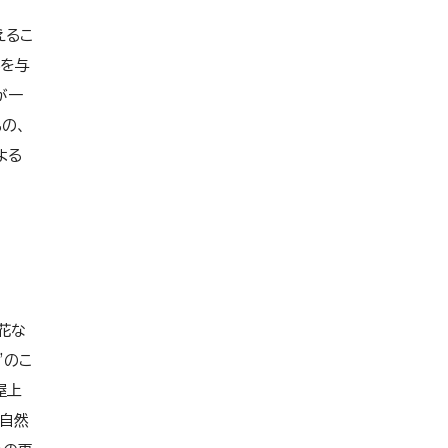
えるこ
料を与
が一
の、
よる
花な
”のこ
屋上
が自然