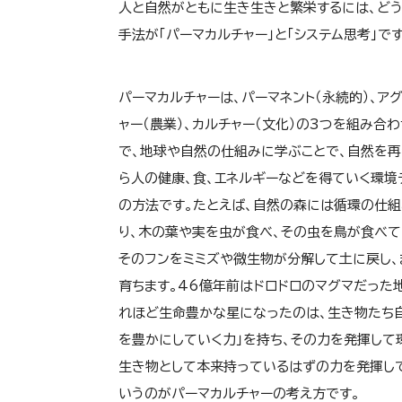
人と自然がともに生き生きと繁栄するには、どう
手法が「パーマカルチャー」と「システム思考」です
パーマカルチャーは、パーマネント（永続的）、ア
ャー（農業）、カルチャー（文化）の3つを組み合
で、地球や自然の仕組みに学ぶことで、自然を再
ら人の健康、食、エネルギーなどを得ていく環境
の方法です。たとえば、自然の森には循環の仕
り、木の葉や実を虫が食べ、その虫を鳥が食べて
そのフンをミミズや微生物が分解して土に戻し、
育ちます。46億年前はドロドロのマグマだった
れほど生命豊かな星になったのは、生き物たち
を豊かにしていく力」を持ち、その力を発揮して
生き物として本来持っているはずの力を発揮し
いうのがパーマカルチャーの考え方です。