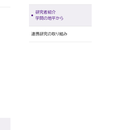
グローバルスタディーズ研究
所
研究者紹介
公的研究費の適正使用
日本文学研究所
学問の地平から
研究活動における不正行為へ
法学研究所
の対応
連携研究の取り組み
アジアAI研究所
研究機関の管理・監査
武蔵野文学館
動物実験施設
能楽資料センター
政治経済研究所
経営研究所
アントレプレナーシップ研究所
心理臨床センター
認知行動療法研究所
人間科学研究所