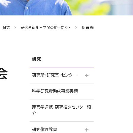
研究
研究者紹介 - 学問の地平から -
明石 修
研究
会
研究所・研究室・センター
科学研究費助成事業実績
Musashino University
Creating Happiness
Incubation（武蔵野大学し
産官学連携・研究推進センター紹
あわせ研究所）
介
仏教文化研究所
研究倫理教育