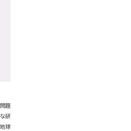
サステナビリティ研究所
建築研究所
数理工学センター
教職センター
教育学研究所
薬学研究所
附属薬用植物園
臨床薬学センター
薬学キャリア教育研究センター
看護学研究所
な問題
教養教育リサーチセンター
まな研
国際総合研究所
、地球