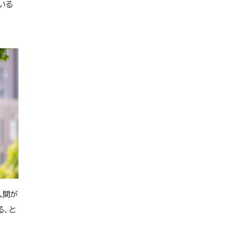
いる
人間が
る、と