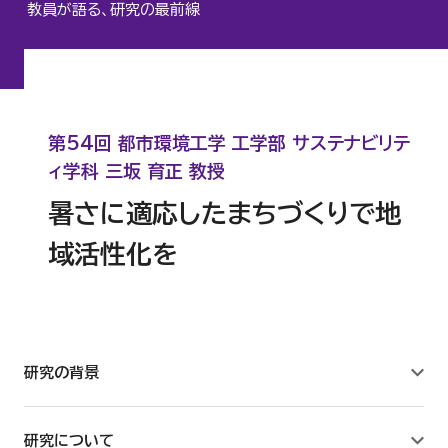
教員が語る、研究の最前線
心理臨床センター
認知行動療法研究所
第54回 都市環境工学 工学部 サステナビリテ
人間科学研究所
ィ学科 三坂 育正 教授
暑さに適応したまちづくりで地
サステナビリティ研究所
域活性化を
建築研究所
数理工学センター
研究の背景
教職センター
研究について