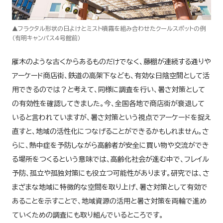
▲フラクタル形状の日よけとミスト噴霧を組み合わせたクールスポットの例
（有明キャンパス4号館前）
雁木のような古くからあるものだけでなく、藤棚が連続する通りや
アーケード商店街、鉄道の高架下なども、有効な日陰空間として活
用できるのでは？と考えて、同様に調査を行い、暑さ対策として
の有効性を確認してきました。今、全国各地で商店街が衰退して
いると言われていますが、暑さ対策という視点でアーケードを捉え
直すと、地域の活性化につなげることができるかもしれません。さ
らに、熱中症を予防しながら高齢者が安全に買い物や交流ができ
る場所をつくるという意味では、高齢化社会が進む中で、フレイル
予防、孤立や孤独対策にも役立つ可能性があります。研究では、さ
まざまな地域に特徴的な空間を取り上げ、暑さ対策として有効で
あることを示すことで、地域資源の活用と暑さ対策を両輪で進め
ていくための調査にも取り組んでいるところです。