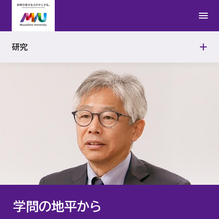
日本文学研究所
公的研究費の適正使用
研究者紹介
学問の地平から
法学研究所
研究活動における不正行為への対応
研究
連携研究の取り組み
アジアAI研究所
研究機関の管理・監査
武蔵野文学館
動物実験施設
能楽資料センター
政治経済研究所
経営研究所
学問の地平から
アントレプレナーシップ研究所