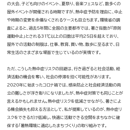
の大会、子ども向けのイベント、夏祭り、音楽フェスなど、数多くの
屋外イベントが開催される時期ですが、熱中症予防を理由に、中止
や時期の変更を余儀なくされるケースも目立ちます。環境省の調
査によると、過去5年間に全国の主要都市では、暑さ指数が「原則
運動中止」とされる31℃以上の日数は平均25日を超えており、
屋外での活動の制限は、仕事、教育、買い物、散歩に至るまで、日
常生活のさまざまな場面で生じているのが実情です。
ただ、こうした熱中症リスクの回避は、行き過ぎると社会活動、経
済活動の機会を奪い、社会の停滞を招く可能性があります。
2020年に始まったコロナ禍では、感染防止と社会経済活動の両
立の難しさが浮き彫りになりましたが、熱中症対策でも同じことが
言えるかもしれません。熱中症リスクを低減させながら、暑さによ
る機会損失も抑える方法として、私が提案しているのが、熱中症リ
スクをできるだけ低減し、快適に活動できる空間をまちなかに確
保する「暑熱環境に適応したまちづくり」の取り組みです。