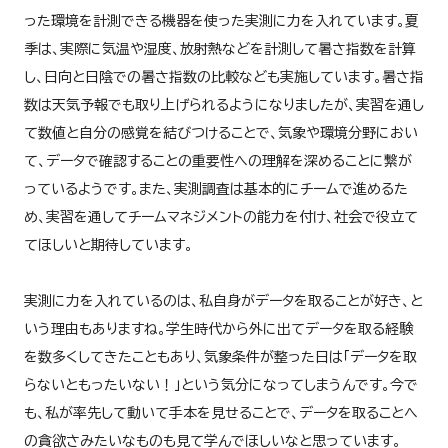
った環境を計測できる機器を使った実測に力を入れています。夏
季は、実際に気温や湿度、放射熱などを計測して暑さ指数を計算
し、日向と日陰での暑さ指数の比較なども実施しています。暑さ指
数は天気予報でも取り上げられるようになりましたが、実習を通し
て数値と自分の感覚を結びつけることで、気象や環境分野におい
て、データで確認することの重要性への理解を深めることに繋が
っているようです。また、実測調査は基本的にチームで進めるた
め、実習を通してチームマネジメントの能力を付け、社会で役立て
てほしいと期待しています。
実測に力を入れているのは、私自身がデータを取ることが好き、と
いう理由もありますね。学生時代から外に出てデータを取る経験
を数多くしてきたこともあり、気象条件が整った日は「データを取
らないともったいない！」という気分になってしまうんです。今で
も、私が率先して動いて手本を見せることで、データを取ることへ
の貪欲さみたいなものも見て学んでほしいなと思っています。