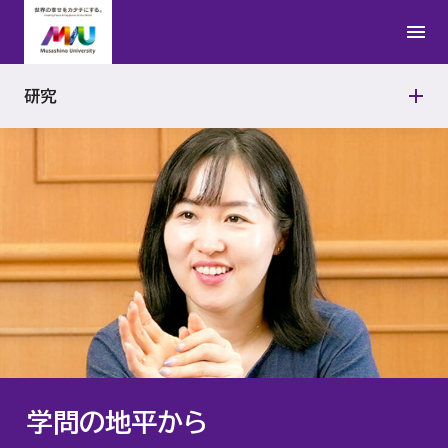
日本文学研究所
公的研究費の適正使用
研究者紹介
学問の地平から
法学研究所
研究活動における不正行為への対応
研究
連携研究の取り組み
アジアAI研究所
研究機関の管理・監査
武蔵野文学館
動物実験施設
能楽資料センター
政治経済研究所
経営研究所
学問の地平から
アントレプレナーシップ研究所