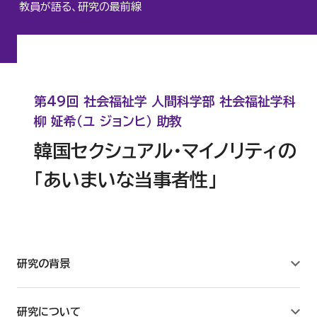
教員が語る、研究の最前線
心理臨床センター
認知行動療法研究所
第49回 社会福祉学 人間科学部 社会福祉学科
人間科学研究所
柳 姃希（ユ ジョンヒ） 助教
韓国セクシュアル・マイノリティの
サステナビリティ研究所
「あいまいな当事者性」
建築研究所
数理工学センター
研究の背景
教職センター
研究について