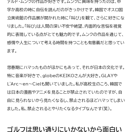
ァルド・ムンクの作品が好きです。ムンクに興味を持ったのは、中
学か高校の時に自伝を読んだのがきっかけです。韓国でオスロ国
立美術館の作品展が開かれた時に「叫び」を観て、さらに好きにな
りました。「叫び」は人間の深い不安や絶望、内面的な苦悩を視覚
的に表現している点がとても魅力的です。ムンクの作品を通じて、
感情や人生について考える時間を持つことも有意義だと思ってい
ます。
思春期にハマったものがほかにもあって、それが日本の文化です。
特に音楽が好きで、globeのKEIKOさんが大好き。GLAYや
L'Arc～en～Cielも聞いていました。私が高校生のころ、韓国で
は日本の漫画やアニメを見ることが禁止されていたのですが、自
由に見られないから見たくなるし、禁止されるほどハマってしまい
ました。私、禁止されるとやりたくなるタイプなんです（笑）。
ゴルフは思い通りにいかないから面白い