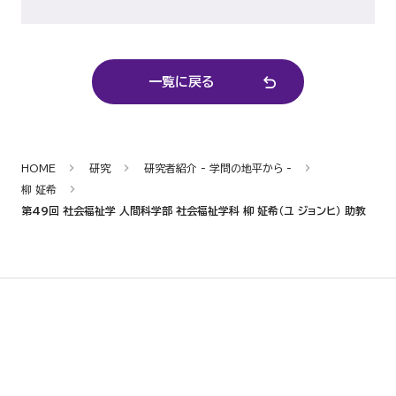
一覧に戻る
HOME
研究
研究者紹介 - 学問の地平から -
柳 姃希
第49回 社会福祉学 人間科学部 社会福祉学科 柳 姃希（ユ ジョンヒ） 助教