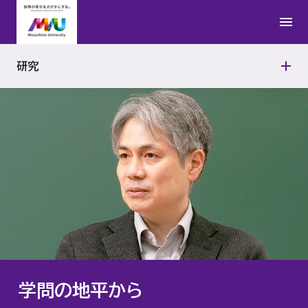
日本文学研究所
公的研究費の適正使用
研究者紹介
学問の地平から
法学研究所
研究活動における不正行為への対応
研究
連携研究の取り組み
アジアAI研究所
研究機関の管理・監査
武蔵野文学館
動物実験施設
能楽資料センター
政治経済研究所
経営研究所
学問の地平から
アントレプレナーシップ研究所