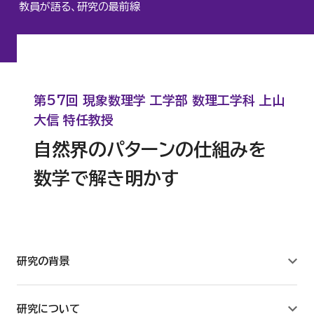
教員が語る、研究の最前線
心理臨床センター
認知行動療法研究所
第57回 現象数理学 工学部 数理工学科 上山
人間科学研究所
大信 特任教授
自然界のパターンの仕組みを
サステナビリティ研究所
数学で解き明かす
建築研究所
数理工学センター
研究の背景
教職センター
研究について