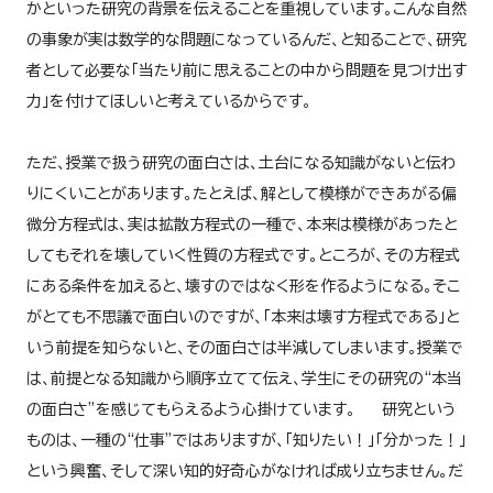
かといった研究の背景を伝えることを重視しています。こんな自然
の事象が実は数学的な問題になっているんだ、と知ることで、研究
者として必要な「当たり前に思えることの中から問題を見つけ出す
力」を付けてほしいと考えているからです。
ただ、授業で扱う研究の面白さは、土台になる知識がないと伝わ
りにくいことがあります。たとえば、解として模様ができあがる偏
微分方程式は、実は拡散方程式の一種で、本来は模様があったと
してもそれを壊していく性質の方程式です。ところが、その方程式
にある条件を加えると、壊すのではなく形を作るようになる。そこ
がとても不思議で面白いのですが、「本来は壊す方程式である」と
いう前提を知らないと、その面白さは半減してしまいます。授業で
は、前提となる知識から順序立てて伝え、学生にその研究の“本当
の面白さ”を感じてもらえるよう心掛けています。 研究という
ものは、一種の“仕事”ではありますが、「知りたい！」「分かった！」
という興奮、そして深い知的好奇心がなければ成り立ちません。だ