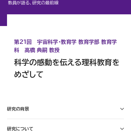
教員が語る、研究の最前線
心理臨床センター
認知行動療法研究所
第21回 宇宙科学・教育学 教育学部 教育学
人間科学研究所
科 高橋 典嗣 教授
科学の感動を伝える理科教育を
サステナビリティ研究所
めざして
建築研究所
数理工学センター
研究の背景
教職センター
研究について