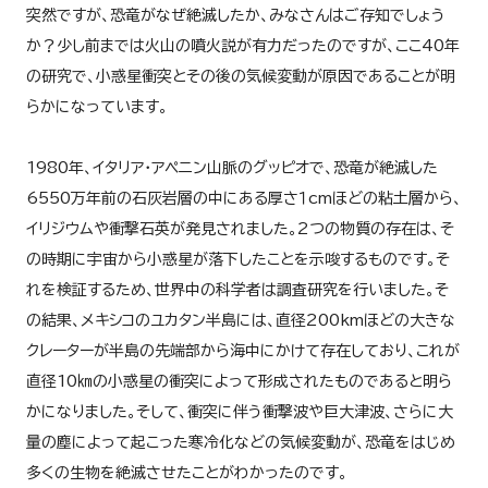
突然ですが、恐竜がなぜ絶滅したか、みなさんはご存知でしょう
か？少し前までは火山の噴火説が有力だったのですが、ここ40年
の研究で、小惑星衝突とその後の気候変動が原因であることが明
らかになっています。
1980年、イタリア・アペニン山脈のグッピオで、恐竜が絶滅した
6550万年前の石灰岩層の中にある厚さ１cmほどの粘土層から、
イリジウムや衝撃石英が発見されました。2つの物質の存在は、そ
の時期に宇宙から小惑星が落下したことを示唆するものです。そ
れを検証するため、世界中の科学者は調査研究を行いました。そ
の結果、メキシコのユカタン半島には、直径200kmほどの大きな
クレーターが半島の先端部から海中にかけて存在しており、これが
直径10㎞の小惑星の衝突によって形成されたものであると明ら
かになりました。そして、衝突に伴う衝撃波や巨大津波、さらに大
量の塵によって起こった寒冷化などの気候変動が、恐竜をはじめ
多くの生物を絶滅させたことがわかったのです。