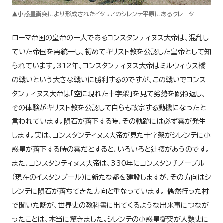
▲小惑星衝突により形成されたイタリアのシレンテ平原にあるクレーター
ローマ帝国の皇帝の一人であるコンスタンティヌス大帝は、混乱し
ていた帝国を再統一し、初めてキリスト教を公認した皇帝として知
られています。312年、コンスタンティヌス大帝はミルウィウス橋
の戦いという大きな戦いに勝利するのですが、この戦いでコンス
タンティヌス大帝は「空に現れた十字架」を見て劣勢を跳ね返し、
その体験がキリスト教を公認して自らも改宗する動機になったと
言われています。隕石が落下する時、その軌跡には必ず雲が発生
します。実は、コンスタンティヌス大帝が見た十字架がシレンテに小
惑星が落下する時の雲だとすると、いろいろと辻褄があうのです。
また、コンスタンティヌス大帝は、330年にコンスタンチノープル
（現在のイスタンブール）に新たな都を建設しますが、その方向はシ
レンテに隕石が落ちてきた方向と重なっています。 偶然行った村
で聞いた話が、世界史の教科書に出てくるような出来事につなが
ったことは、本当に驚きました。シレンテの小惑星衝突が人類史に