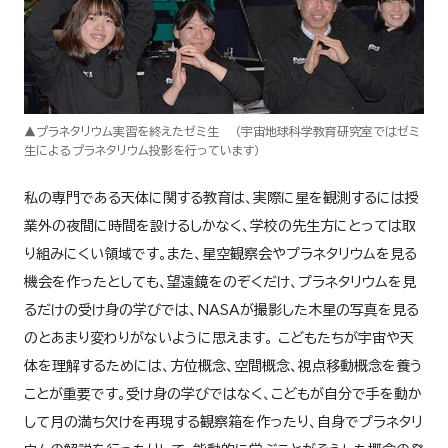
▲プラネタリウム実習を終えたゼミ生 （宇宙地球科学教育研究室ではゼミ
生によるプラネタリウム投影を行っています）
私の専門である天体に関する教育は、実際に星を観測するには授
業外の夜間に時間を設けるしかなく、学校の先生方にとっては取
り組みにくい領域です。また、星空観察会やプラネタリウムを見る
機会を作ったとしても、望遠鏡をのぞくだけ、プラネタリウムを見
るだけの受け身の学びでは、NASAが撮影した木星の写真を見る
のとあまり変わりがないように思えます。 こどもたちが宇宙や天
体を理解するためには、方位概念、空間概念、視点移動概念を養う
ことが重要です。受け身の学びではなく、こどもが自分で手を動か
して月の満ち欠けを再現する観察箱を作ったり、自身でプラネタリ