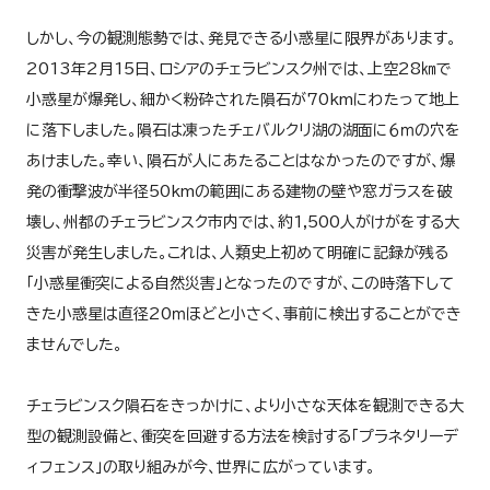
しかし、今の観測態勢では、発見できる小惑星に限界があります。
2013年2月15日、ロシアのチェラビンスク州では、上空28㎞で
小惑星が爆発し、細かく粉砕された隕石が70kmにわたって地上
に落下しました。隕石は凍ったチェバルクリ湖の湖面に６ｍの穴を
あけました。幸い、隕石が人にあたることはなかったのですが、爆
発の衝撃波が半径50kmの範囲にある建物の壁や窓ガラスを破
壊し、州都のチェラビンスク市内では、約1,500人がけがをする大
災害が発生しました。これは、人類史上初めて明確に記録が残る
「小惑星衝突による自然災害」となったのですが、この時落下して
きた小惑星は直径20ｍほどと小さく、事前に検出することができ
ませんでした。
チェラビンスク隕石をきっかけに、より小さな天体を観測できる大
型の観測設備と、衝突を回避する方法を検討する「プラネタリーデ
ィフェンス」の取り組みが今、世界に広がっています。