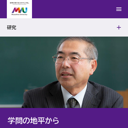
日本文学研究所
公的研究費の適正使用
研究者紹介
学問の地平から
法学研究所
研究活動における不正行為への対応
研究
連携研究の取り組み
アジアAI研究所
研究機関の管理・監査
武蔵野文学館
動物実験施設
能楽資料センター
政治経済研究所
経営研究所
学問の地平から
アントレプレナーシップ研究所