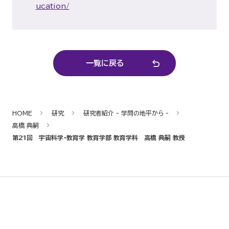
ucation/
一覧に戻る
HOME
研究
研究者紹介 - 学問の地平から -
高橋 典嗣
第21回 宇宙科学・教育学 教育学部 教育学科 高橋 典嗣 教授