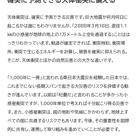
天体衝突は、確実に予測できる災害です。巨大地震が何月何日に
起こるかは誰にもわかりませんが、「2888年3月18日、直径1.1
㎞の小惑星が地球の地上の1万メートル上空を通過する」ことはは
っきりわかっています。軌道が確定できれば、衝突時刻、衝突場
所、衝突で生じるエネルギーを計算し、被害を確実に抑えられる。
そこが、天体衝突とほかの自然災害との大きな違いです。
「1,000年に一度」と言われる東日本大震災を経験した日本では、
これまでにない長期スパンで起きる大災害のリスクを評価する動
きが進んでいます。以前は「杞憂だ」と言われることが多かった小
惑星衝突ですが、1,000年単位で考えれば十分起こり得る災害で
す。また、小惑星衝突は、国の地形や気候にかかわらず、地球上す
べての国に共通するリスクでもあります。今後、その重要性を国際
的に共有し、連携して取り組みを進めていくことが必要です。