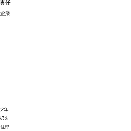
計責任
小企業
校2年
選択を
分は理