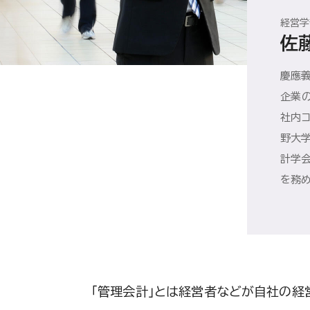
経営学
佐
慶應義
企業
社内コ
野大学
計学
を務め
「管理会計」とは経営者などが自社の経