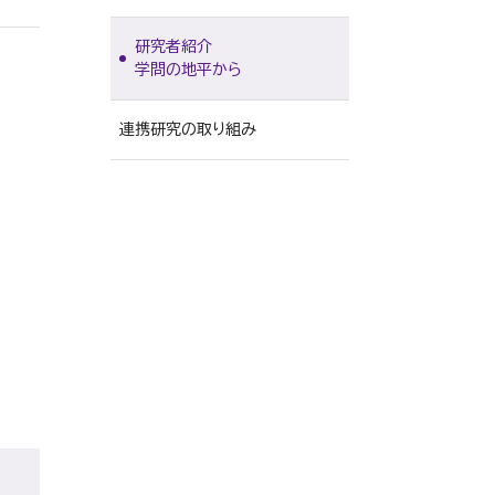
グローバルスタディーズ研究
所
研究者紹介
公的研究費の適正使用
日本文学研究所
学問の地平から
研究活動における不正行為へ
法学研究所
の対応
連携研究の取り組み
アジアAI研究所
研究機関の管理・監査
武蔵野文学館
動物実験施設
能楽資料センター
政治経済研究所
経営研究所
アントレプレナーシップ研究所
心理臨床センター
認知行動療法研究所
人間科学研究所