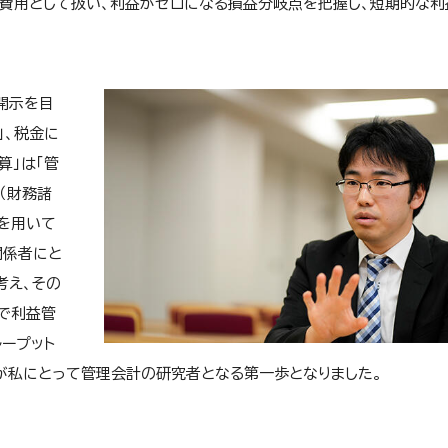
間費用として扱い、利益がゼロになる損益分岐点を把握し、短期的な利
開示を目
」、税金に
算」は「管
（財務諸
を用いて
関係者にと
考え、その
で利益管
ープット
が私にとって管理会計の研究者となる第一歩となりました。