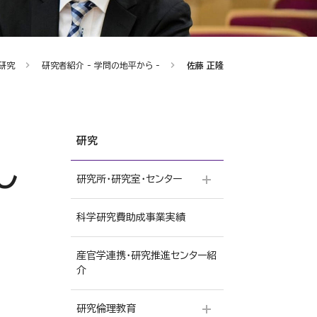
研究
研究者紹介 - 学問の地平から -
佐藤 正隆
研究
し
研究所・研究室・センター
科学研究費助成事業実績
Musashino University
Creating Happiness
Incubation（武蔵野大学し
産官学連携・研究推進センター紹
あわせ研究所）
介
仏教文化研究所
研究倫理教育