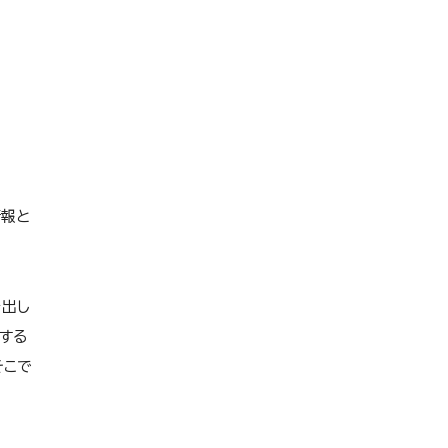
情報と
を出し
する
そこで