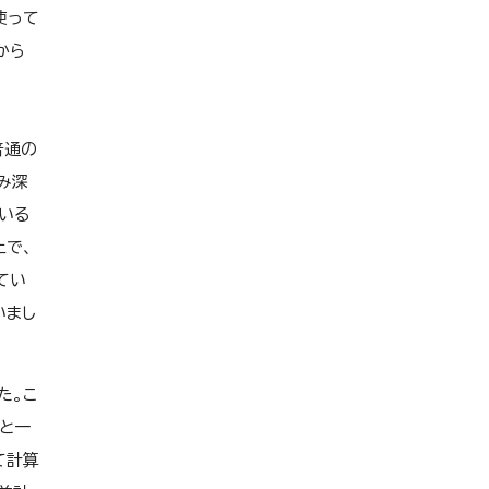
使って
から
普通の
み深
いる
上で、
てい
いまし
た。こ
と一
て計算