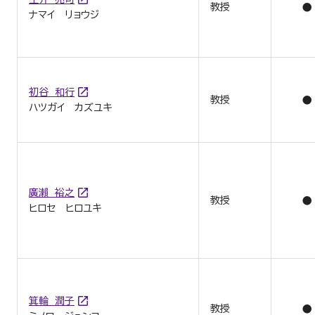
教授
●
ナマイ リョウジ
初谷 和行
教授
●
ハツガイ カズユキ
廣瀨 裕之
教授
●
ヒロセ ヒロユキ
箕輪 潤子
教授
●