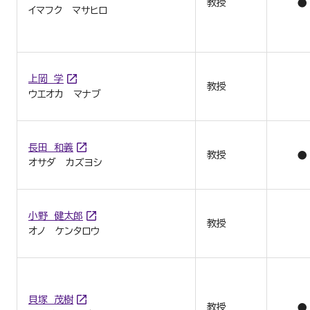
教授
●
イマフク マサヒロ
上岡 学
教授
ウエオカ マナブ
長田 和義
教授
●
オサダ カズヨシ
小野 健太郎
教授
オノ ケンタロウ
貝塚 茂樹
教授
●