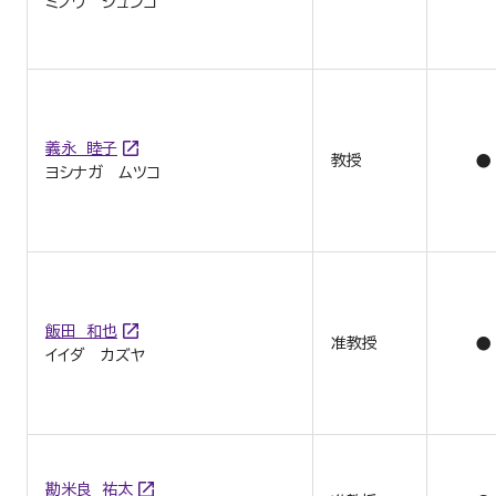
ミノワ ジュンコ
義永 睦子
教授
●
ヨシナガ ムツコ
飯田 和也
准教授
●
イイダ カズヤ
勘米良 祐太