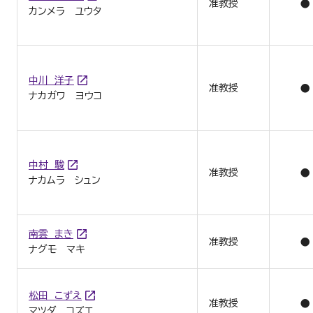
准教授
●
カンメラ ユウタ
中川 洋子
准教授
●
ナカガワ ヨウコ
中村 駿
准教授
●
ナカムラ シュン
南雲 まき
准教授
●
ナグモ マキ
松田 こずえ
准教授
●
マツダ コズエ