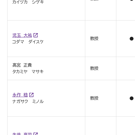
カイヅカ シゲキ
児玉 大祐
教授
●
コダマ ダイスケ
髙宮 正貴
教授
タカミヤ マサキ
永作 稔
教授
●
ナガサク ミノル
生井 亮司