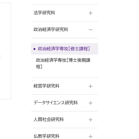
日本文学専攻［博士後期課程］
法学研究科
言語文化専攻 言語文化コース
［修士課程］
政治経済学研究科
ビジネス法務専攻［修士課程］
言語文化専攻 ビジネス日本語
コース［修士課程］
ビジネス法務専攻［博士後期
政治経済学専攻［修士課程］
課程］
言語文化専攻［博士後期課程］
本
政治経済学専攻［博士後期課
程］
経営学研究科
データサイエンス研究科
会計学専攻［修士課程］ |経営
学研究科
人間社会研究科
データサイエンス専攻［修士課
程］
仏教学研究科
人間学専攻 人間行動学コース