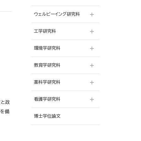
データサイエンス専攻［博士後
［修士課程］
期課程］
ウェルビーイング研究科
仏教学専攻［修士課程］
人間学専攻 臨床心理学コース
データサイエンス研究科 教授
［修士課程］
インタビュー
仏教学専攻［博士後期課程］
工学研究科
ウェルビーイング専攻［修士課
人間学専攻 言語聴覚コース
武蔵野データサイエンス
程］
［修士課程］
環境学研究科
数理工学専攻［修士課程］
ウェルビーイング専攻［博士後
人間学専攻［博士後期課程］
期課程］
数理工学専攻［博士後期課程］
教育学研究科
実践福祉学専攻［修士課程］
環境マネジメント専攻［修士課
建築デザイン専攻［修士課程］
程］
薬科学研究科
教育学専攻［修士課程］
環境システム専攻［博士後期課
程］
看護学研究科
薬科学専攻［修士課程］
度と政
ドを備
薬科学専攻［博士後期課程］
博士学位論文
看護学専攻［修士課程］
看護学専攻［博士後期課程］