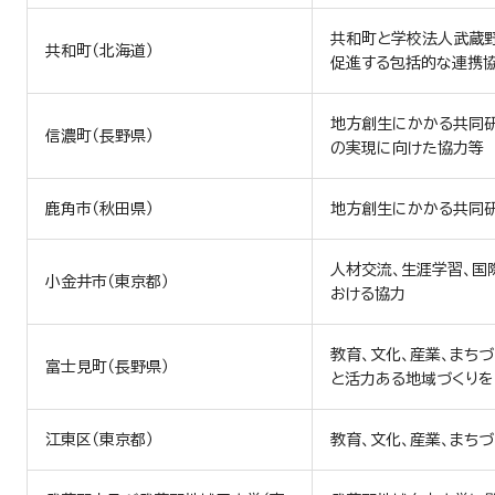
共和町と学校法人武蔵
共和町（北海道）
教学IR活動
促進する包括的な連携
地方創生にかかる共同研
授業評価
信濃町（長野県）
の実現に向けた協力等
第三者評価
鹿角市（秋田県）
地方創生にかかる共同研
各種アンケート結果
人材交流、生涯学習、国
小金井市（東京都）
おける協力
教育、文化、産業、まち
富士見町（長野県）
と活力ある地域づくりを
江東区（東京都）
教育、文化、産業、まち