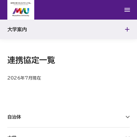
キャンパス
有明キャンパス
大学案内
情報公開
武蔵野キャンパス
教育研究上の基本組織
連携協定一覧
教員組織の編制方針
2026年7月現在
教員組織、教員数、並びに各教員が有する学位及び業績
取得可能学位
自治体
教育研究等環境の整備についての方針