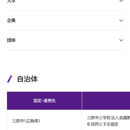
大学
校舎等の耐震化率
企業
学生支援に関する方針
武蔵野大学オープンアクセス方針
団体
大学等の設置に係る設置計画履行状況報告書
学校法人会計について
自治体
財産目録等の閲覧について
協定・連携先
内部質保証の方針及び手続き
三原市と学校法人武蔵
三原市（広島県）
を目的とする協定
自己点検・評価