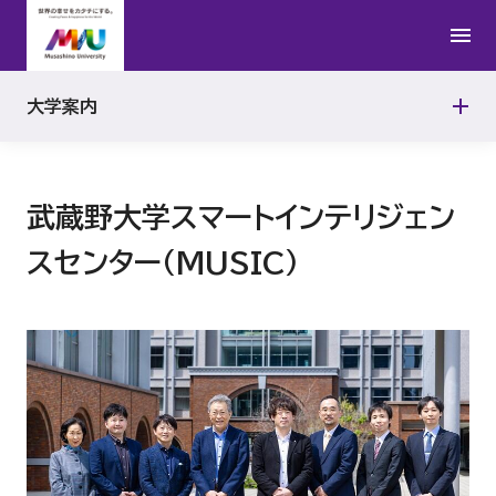
学校法人武蔵野大学グランドデザイン
キャンパス
武蔵野大学行動規範
有明キャンパス
大学案内
情報公開
武蔵野大学2050VISION
武蔵野キャンパス
教育研究上の基本組織
武蔵野大学スマートインテリジェン
武蔵野大学SDGs実行宣言
教員組織の編制方針
スセンター(MUSIC)
武蔵野大学グローバルビジョン
教員組織、教員数、並びに各教員が有する学位及び業績
学校法人武蔵野大学DEI推進宣言
取得可能学位
ハラスメント防止・対策
教育研究等環境の整備についての方針