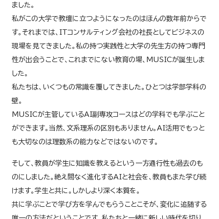
ました。
私がこの大学で教壇に立つようになったのはほんの数年前からで
す。それまでは、ITコンサルティング会社の社長としてビジネスの
現場を見てきました。私の持つ実践性と大学の先生方の持つ専門
性が出会うことで、これまでにない教育の場、MUSICが誕生しま
した。
私たちは、いくつもの常識を覆してきました。ひとつは学部学科の
壁。
MUSICが主管しているAI副専攻コースはどの学科でも学ぶこと
ができます。当然、文系理系の区別もありません。AI活用でもっと
も大切なのは理数系の能力などではないのです。
そして、教員が学生に知識を教えるという一方通行性も過去のも
のにしました。絶え間なく進化するAIと社会を、教員もまた学び続
けます。学生と共に。しかしより深く本質を。
共に学ぶことで学び方を学んでもらうことこそが、変化に追随する
唯一の方法だということです。私たちと一緒に新しい時代を切り