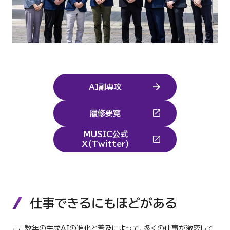
産官学・社会との連携
校舎等の耐震化率
連携協定一覧
学生支援に関する方針
FD活動
武蔵野大学オープンアクセス方針
AI副専攻
自己点検・評価活動
大学等の設置に係る設置計画履行状況報告書
履修要覧
公的研究費の適正使用
学校法人会計について
MUSIC公式
X(Twitter)
個人情報保護方針
財産目録等の閲覧について
学校法人武蔵野大学GDPRプライバシーポリシー
内部質保証の方針及び手続き
仕事できるにもほどがある
自己点検・評価
ここ数年の生成AIの進化と普及によって、多くの仕事が激変して