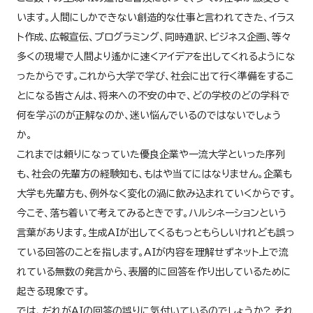
います。人間にしかできない創造的な仕事と言われてきた、イラス
ト作成、広報宣伝、プログラミング、同時通訳、ビジネス企画、等々
教学IR活動
多くの現場で人間より遙かに速くアイデアを出してくれるようにな
ったからです。これから大学で学び、社会に出て行く準備をするこ
授業評価
とになる皆さんは、将来への不安の中で、どの学校のどの学科で
何を学ぶのが正解なのか、迷い悩んでいるのではないでしょう
第三者評価
か。
これまでは頼りになっていた優良企業や一流大学といった序列
各種アンケート結果
も、社会の先輩方の経験知も、もはや当てにはなりません。企業も
大学も先輩方も、例外なく変化の渦に飲み込まれていくからです。
今こそ、落ち着いて考えてみるときです。ハルシネーションという
言葉があります。生成AIが出してくるもっともらしいけれども誤っ
ている回答のことを指します。AIが内容を理解せずネット上で流
れている無数の発言から、表層的に回答を作り出しているために
起きる現象です。
では、だれがAIの回答の誤りに気付いているのでしょうか? それ