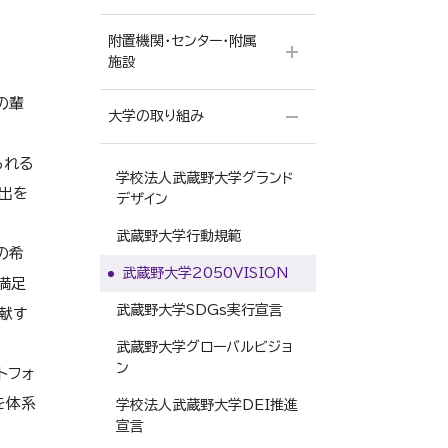
学祖 高楠順次郎博士
附置機関・センター・附属
メディア出演・掲載情報
施設
学長のごあいさつ
ソーシャルメディア公式アカウ
の輩
武蔵野大学式辞集
ント一覧
大学の取り組み
体育センター
武蔵野大学のブランド
健康管理センター
られる
学校法人武蔵野大学グランド
学校法人武蔵野大学グランド
出を
Musashino University
デザイン
デザイン
Smart Intelligence
武蔵野大学行動規範
大学校歌
Center（MUSIC）
の希
武蔵野大学2050VISION
武蔵野大学の歩み
学外学修推進センター
満足
武蔵野大学SDGs実行宣言
数字で見る武蔵野大学
献す
武蔵野大学ボランティアセン
ター
武蔵野大学グローバルビジョ
ン
武蔵野大学ランゲージセンタ
トフォ
ー
を体系
学校法人武蔵野大学DEI推進
宣言