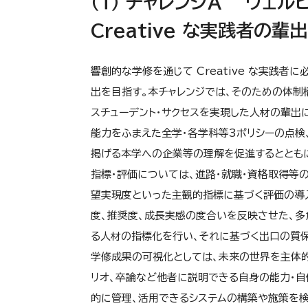
（１） チャレンジA ウェ
Creative な実践者の輩出
響創的な学修を通じて Creative な実践者
出を目指す。本チャレンジでは、そのための体制
スチューデント・サクセスを実現した人材の輩出
能力をふまえた全学・各学科等3ポリシーの点検
掲げる本学への企業等の理解を促進するととも
指標・評価については、進路・就職・資格取得等
望実現度といった主観的指標に基づく評価の導
度、推奨度、成長実感の度合いを反映させた、多
る人材の指標化を行い、それに基づく出口の質保
学修成果の可視化としては、未来の世界を主体的
リオ、卒論など他者に説明できる自身の能力・自
的に管理、活用できるシステムの構築や施策を検