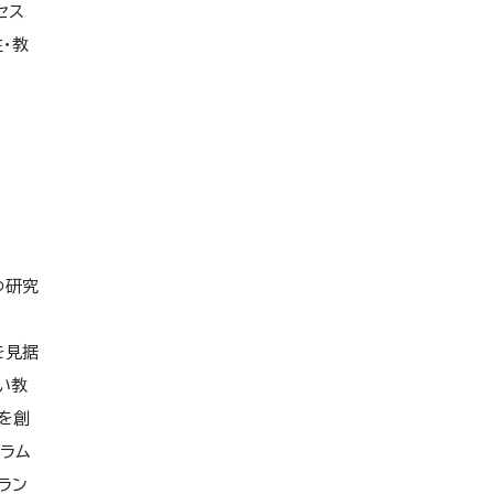
セス
・教
つ研究
を見据
い教
を創
ラム
ラン