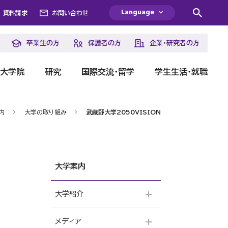
Language
資料請求
お問い合わせ
卒業生の方
保護者の方
企業・研究者の方
・大学院
研究
国際交流・留学
学生生活・就職
内
大学の取り組み
武蔵野大学2050VISION
大学案内
大学紹介
メディア
建学の精神