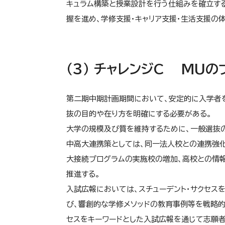
キュラム構築と授業設計を行う仕組みを確立する
握を進め、学修支援・キャリア支援・生活支援の
（３） チャレンジC MU
第二期中期計画期間において、安定的に入学者
抜の目的や在り方を明確にする必要がある。
大学の規模及び質を維持するために、一般選抜
中高大連携策としては、同一法人校との連携強
大接続プログラムの実施校の増加、高校との情
推進する。
入試広報においては、スチューデント・サクセスを
び、響創的な学修メソッドの教育事例等を戦略的
セスをキーワードとした入試広報を通じて志願