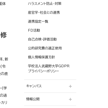
援体
ハラスメント防止・対策
産官学・社会との連携
連携協定一覧
FD活動
学修
自己点検・評価活動
公的研究費の適正使用
個人情報保護方針
拝、新
学校法人武蔵野大学GDPR
(令
プライバシーポリシー
会の直
キャンパス
ー(学
導の過
情報公開
有明キャンパス
うカリ