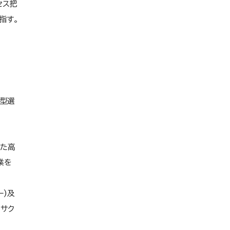
セス把
武蔵野キャンパス
教育研究上の基本組織
指す。
教員組織の編制方針
教員組織、教員数、並びに各教
員が有する学位及び業績
取得可能学位
教育研究等環境の整備につい
型選
ての方針
校舎等の耐震化率
した高
学生支援に関する方針
業を
武蔵野大学オープンアクセス
方針
ー)及
大学等の設置に係る設置計画
履行状況報告書
サク
学校法人会計について