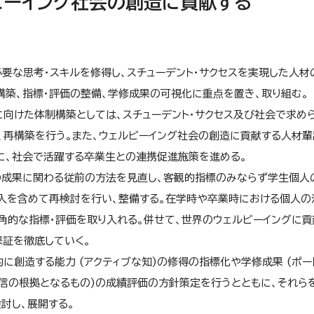
ルビーイング社会の創造に貢献する
に必要な思考・スキルを修得し、スチューデント・サクセスを実現した人材
構築、指標・評価の整備、学修成果の可視化に重点を置き、取り組む。
に向けた体制構築としては、スチューデント・サクセス及び社会で求め
、再構築を行う。また、ウェルビーイング社会の創造に貢献する人材輩
に、社会で活躍する卒業生との連携促進施策を進める。
の成果に関わる従前の方法を見直し、客観的指標のみならず学生個人
入を含めて再検討を行い、整備する。在学時や卒業時における個人の
角的な指標・評価を取り入れる。併せて、世界のウェルビーイングに貢
証を徹底していく。
に創造する能力 (アクティブな知)の修得の指標化や学修成果 (ポー
信の根拠となるもの)の成績評価の方針策定を行うとともに、それら
討し、展開する。