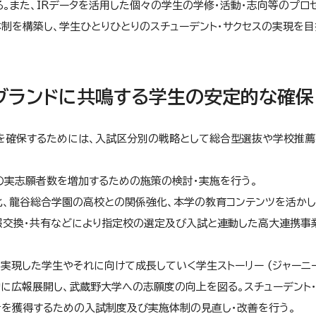
。また、IRデータを活用した個々の学生の学修・活動・志向等のプロ
体制を構築し、学生ひとりひとりのスチューデント・サクセスの実現を目
のブランドに共鳴する学生の安定的な確保
を確保するためには、入試区分別の戦略として総合型選抜や学校推薦
の実志願者数を増加するための施策の検討・実施を行う。
化、龍谷総合学園の高校との関係強化、本学の教育コンテンツを活か
報交換・共有などにより指定校の選定及び入試と連動した高大連携事
実現した学生やそれに向けて成長していく学生ストーリー (ジャーニ
に広報展開し、武蔵野大学への志願度の向上を図る。スチューデント・
者を獲得するための入試制度及び実施体制の見直し・改善を行う。