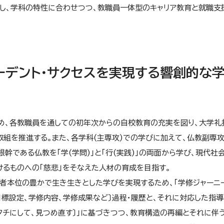
し、学科の特性に合わせつつ、教職員一体型のキャリア教育と就職支
ューデント・サクセスを実現する響創的な
め、各教職員を通しての初年次からの自校教育の充実を図り、大学礼
組を推進する。また、各学科(主専攻)での学びに加えて、仏教副専攻
幹である仏教を「学(学問)」と「行(実践)」の両面から学び、現代社
けるものへの「慈悲」をそなえた人材の育成を目指す。
修者本位の豊かで生き生きとした学びを実現するため、「学修ジャーニ
標設定、学修内容、学修成果など〕過程・履歴と、それに対応した指
、カタチにして、見つめ直す〕」に基づきつつ、教育構造の再編とそれに伴