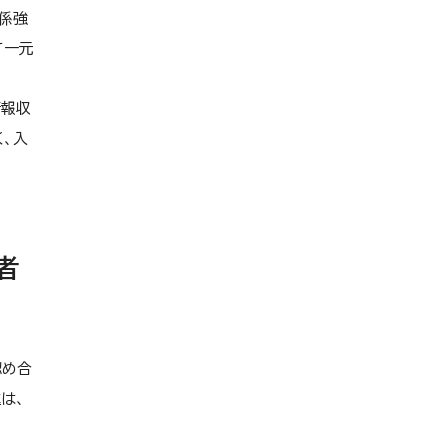
係強
財産目録等の閲覧について
て一元
内部質保証の方針及び手続き
自己点検・評価
情報収
、入
教学IR活動
授業評価
第三者評価
各種アンケート結果
者
認め合
進は、