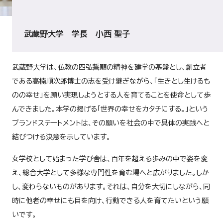
産官学・社会との連携
校舎等の耐震化率
武蔵野大学 学長 小西 聖子
連携協定一覧
学生支援に関する方針
FD活動
武蔵野大学は、仏教の四弘誓願の精神を建学の基盤とし、創立者
武蔵野大学オープンアクセス方針
である高楠順次郎博士の志を受け継ぎながら、「生きとし生けるも
のの幸せ」を願い実現しようとする人を育てることを使命として歩
自己点検・評価活動
大学等の設置に係る設置計画履行状況報告書
んできました。本学の掲げる「世界の幸せをカタチにする。」という
ブランドステートメントは、その願いを社会の中で具体の実践へと
公的研究費の適正使用
学校法人会計について
結びつける決意を示しています。
個人情報保護方針
女学校として始まった学び舎は、百年を超える歩みの中で姿を変
財産目録等の閲覧について
え、総合大学として多様な専門性を育む場へと広がりました。しか
し、変わらないものがあります。それは、自分を大切にしながら、同
学校法人武蔵野大学GDPRプライバシーポリシー
内部質保証の方針及び手続き
時に他者の幸せにも目を向け、行動できる人を育てたいという願
いです。
自己点検・評価