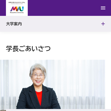
健康管理センター
学校法人武蔵野大学グランドデザイン
キャンパス
Musashino University Smart Intelligence
武蔵野大学行動規範
有明キャンパス
大学案内
情報公開
Center（MUSIC）
学外学修推進センター
武蔵野大学2050VISION
武蔵野キャンパス
教育研究上の基本組織
学長ごあいさつ
武蔵野大学ボランティアセンター
武蔵野大学SDGs実行宣言
教員組織の編制方針
武蔵野大学ランゲージセンター
武蔵野大学グローバルビジョン
教員組織、教員数、並びに各教員が有する学位及び業績
学校法人武蔵野大学DEI推進宣言
取得可能学位
ハラスメント防止・対策
教育研究等環境の整備についての方針