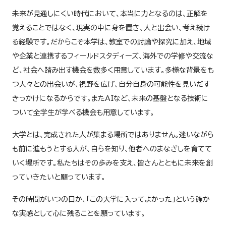
未来が見通しにくい時代において、本当に力となるのは、正解を
覚えることではなく、現実の中に身を置き、人と出会い、考え続け
教学IR活動
る経験です。だからこそ本学は、教室での討論や探究に加え、地域
や企業と連携するフィールドスタディーズ、海外での学修や交流な
授業評価
ど、社会へ踏み出す機会を数多く用意しています。多様な背景をも
つ人々との出会いが、視野を広げ、自分自身の可能性を見いだす
第三者評価
きっかけになるからです。またAIなど、未来の基盤となる技術に
ついて全学生が学べる機会も用意しています。
各種アンケート結果
大学とは、完成された人が集まる場所ではありません。迷いながら
も前に進もうとする人が、自らを知り、他者へのまなざしを育てて
いく場所です。私たちはその歩みを支え、皆さんとともに未来を創
っていきたいと願っています。
その時間がいつの日か、「この大学に入ってよかった」という確か
な実感として心に残ることを願っています。