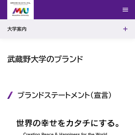
健康管理センター
学校法人武蔵野大学グランドデザイン
キャンパス
Musashino University Smart Intelligence
武蔵野大学行動規範
有明キャンパス
大学案内
情報公開
Center（MUSIC）
学外学修推進センター
武蔵野大学2050VISION
武蔵野キャンパス
教育研究上の基本組織
武蔵野大学のブランド
武蔵野大学ボランティアセンター
武蔵野大学SDGs実行宣言
教員組織の編制方針
武蔵野大学ランゲージセンター
武蔵野大学グローバルビジョン
教員組織、教員数、並びに各教員が有する学位及び業績
ブランドステートメント（宣言）
学校法人武蔵野大学DEI推進宣言
取得可能学位
ハラスメント防止・対策
教育研究等環境の整備についての方針