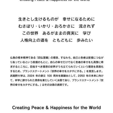
産官学・社会との連携
校舎等の耐震化率
連携協定一覧
学生支援に関する方針
FD活動
武蔵野大学オープンアクセス方針
自己点検・評価活動
大学等の設置に係る設置計画履行状況報告書
公的研究費の適正使用
学校法人会計について
個人情報保護方針
財産目録等の閲覧について
学校法人武蔵野大学GDPRプライバシーポリシー
内部質保証の方針及び手続き
自己点検・評価