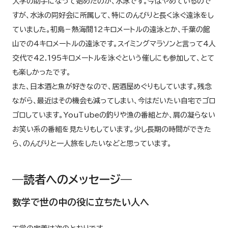
大学の助手になって始めたのが、水泳です。今はやめているので
すが、水泳の同好会に所属して、特にのんびりと長く泳ぐ遠泳をし
ていました。初島－熱海間12キロメートルの遠泳とか、千葉の館
山での4キロメートルの遠泳です。スイミングマラソンと言って4人
交代で42.195キロメートルを泳ぐという催しにも参加して、とて
も楽しかったです。
また、日本酒と魚が好きなので、居酒屋めぐりもしています。残念
ながら、最近はその機会も減ってしまい、今はだいたい自宅でゴロ
ゴロしています。YouTubeの釣りや漁の番組とか、肩の凝らない
お笑い系の番組を見たりもしています。少し長期の時間ができた
ら、のんびりと一人旅をしたいなどと思っています。
―読者へのメッセージ―
数学で世の中の役に立ちたい人へ