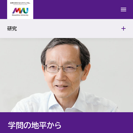
日本文学研究所
公的研究費の適正使用
研究者紹介
学問の地平から
法学研究所
研究活動における不正行為への対応
研究
連携研究の取り組み
アジアAI研究所
研究機関の管理・監査
武蔵野文学館
動物実験施設
能楽資料センター
政治経済研究所
経営研究所
学問の地平から
アントレプレナーシップ研究所