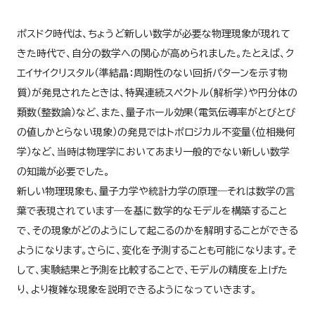
ポスドク時代は、ちょうど新しい数学が必要な物理現象が現れて
きた時代で、自分の数学への関心が高められました。たとえば、ク
エイサイクリスタル（準結晶：周期性のない回折パターンを示す物
質）が発見されたときは、特異連続スペクトル（解析学）や円分体の
類数（整数論）など、また、量子ホール効果（電気伝導率がとびとび
の値しかとらない現象）の発見ではトポロジカル不変量（位相幾何
学）など、当時は物理学においてあまり一般的でない新しい数学
の知識が必要でした。
新しい物理現象も、量子力学や統計力学の原理―それは数学の言
葉で表現されています―を基に数学的なモデルを構築すること
で、その現象がどのようにして起こるのかを解明することができる
ようになります。さらに、変化を予測することも可能になります。そ
して、実験結果と予測を比較することで、モデルの精度を上げた
り、より複雑な現象を説明できるようになっていきます。