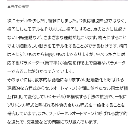
▲先生の著書
次にモデルを少しだけ複雑にしました。今度は細胞を点ではなく、
楕円にしたモデルを作りました。楕円にすると、点のときには起き
ない回転運動など、さまざまな運動が起こります。楕円にすること
でより細胞らしい動きをモデル化することができるわけです。楕円
は円に近いものから細長いものまでありますが、平べったさに対
応するパラメーター（扁平率）が血管を作る上で重要なパラメータ
ーであることが分かってきています。
そのほかには、数学的な話題になりますが、超離散化と呼ばれる
連続的な方程式からセルオートマトン（空間に並べたセル同士が相
互作用して変化していくモデル）を構成する手法の拡張や、一般に
ソリトン方程式と呼ばれる性質の良い方程式を一般化することを
研究しています。また、ファジーセルオートマトンと呼ばれる数学的
な道具で、交通流などの問題に取り組んでいます。