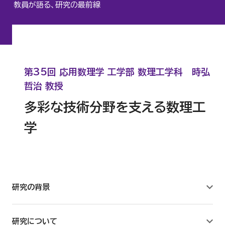
教員が語る、研究の最前線
心理臨床センター
認知行動療法研究所
第35回 応用数理学 工学部 数理工学科 時弘
人間科学研究所
哲治 教授
多彩な技術分野を支える数理工
サステナビリティ研究所
学
建築研究所
数理工学センター
研究の背景
教職センター
研究について