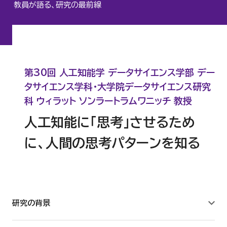
教員が語る、研究の最前線
心理臨床センター
認知行動療法研究所
第30回 人工知能学 データサイエンス学部 デー
人間科学研究所
タサイエンス学科・大学院データサイエンス研究
科 ウィラット ソンラートラムワニッチ 教授
サステナビリティ研究所
人工知能に「思考」させるため
に、人間の思考パターンを知る
建築研究所
数理工学センター
研究の背景
教職センター