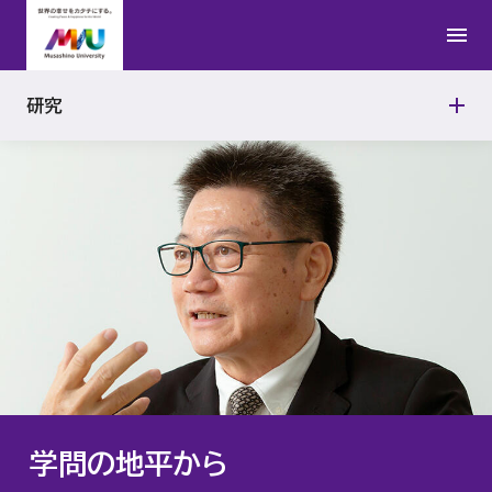
日本文学研究所
公的研究費の適正使用
研究者紹介
学問の地平から
法学研究所
研究活動における不正行為への対応
研究
連携研究の取り組み
アジアAI研究所
研究機関の管理・監査
武蔵野文学館
動物実験施設
能楽資料センター
政治経済研究所
経営研究所
学問の地平から
アントレプレナーシップ研究所